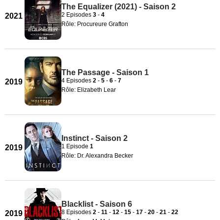
The Equalizer (2021) - Saison 2
2 Episodes
3
-
4
2021
Rôle: Procureure Grafton
The Passage - Saison 1
4 Episodes
2
-
5
-
6
-
7
2019
Rôle: Elizabeth Lear
Instinct - Saison 2
1 Episode
1
2019
Rôle: Dr. Alexandra Becker
Blacklist - Saison 6
8 Episodes
2
-
11
-
12
-
15
-
17
-
20
-
21
-
22
2019