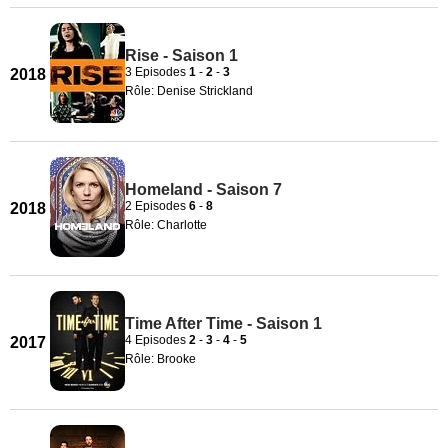
Rise - Saison 1
3 Episodes
1
-
2
-
3
2018
Rôle: Denise Strickland
Homeland - Saison 7
2 Episodes
6
-
8
2018
Rôle: Charlotte
Time After Time - Saison 1
4 Episodes
2
-
3
-
4
-
5
2017
Rôle: Brooke