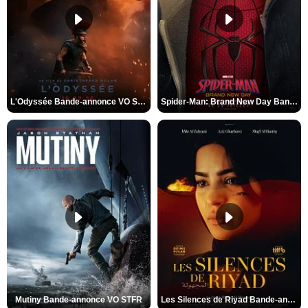
L'Odyssée Bande-annonce VO STFR
Spider-Man: Brand New Day Bande-annonce VO STFR
Mutiny Bande-annonce VO STFR
Les Silences de Riyad Bande-annonce VO STFR