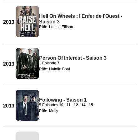
Hell On Wheels : l'Enfer de l'Ouest -
Saison 3
2013
Rôle: Louise Ellison
Person Of Interest - Saison 3
1 Episode
7
2013
Rôle: Natalie Boal
Following - Saison 1
5 Episodes
10
-
11
-
12
-
14
-
15
2013
Rôle: Molly