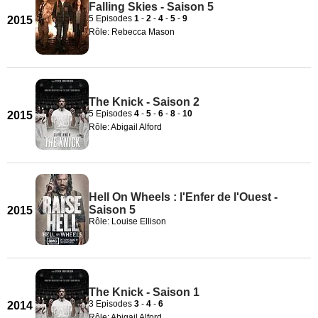
Falling Skies - Saison 5
5 Episodes
1
-
2
-
4
-
5
-
9
2015
Rôle: Rebecca Mason
The Knick - Saison 2
5 Episodes
4
-
5
-
6
-
8
-
10
2015
Rôle: Abigail Alford
Hell On Wheels : l'Enfer de l'Ouest -
Saison 5
2015
Rôle: Louise Ellison
The Knick - Saison 1
3 Episodes
3
-
4
-
6
2014
Rôle: Abigail Alford