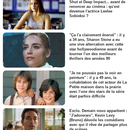
Shut et Deep Impact... avant de
renoncer au cinéma : qu'est
devenue l'actrice Leelee
Sobieksi ?
"Ça l'a clairement énervé" : il y
a 34 ans, Sharon Stone a eu
une vive altercation avec cette
star hollywoodienne avant de
tourner l'un des meilleurs
thrillers des années 90
"Je ne pouvais pas le voir en
peinture" : il y a 49 ans, la
cohabitation de cet acteur de La
Petite maison dans la prairie
avec l'une des stars de la série
était parfois difficile
Exclu. Demain nous appartient :
"J'adorerais", Kevin Levy
(Bruno) dévoile les comédiens
avec qui il rêve de partager plus
de scènes