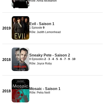
Rôle: Anna McMahon
Evil - Saison 1
1 Episode
9
2019
Rôle: Judith Lemonhead
Sneaky Pete - Saison 2
8 Episodes
2
-
3
-
4
-
5
-
6
-
7
-
9
-
10
2018
Rôle: Joyce Roby
Mosaic - Saison 1
2018
Rôle: Petra Neill