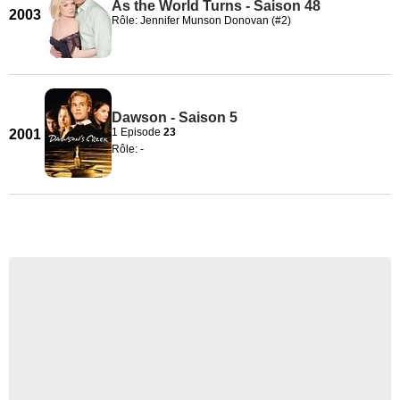
As the World Turns - Saison 48
2003
Rôle: Jennifer Munson Donovan (#2)
Dawson - Saison 5
1 Episode
23
2001
Rôle: -