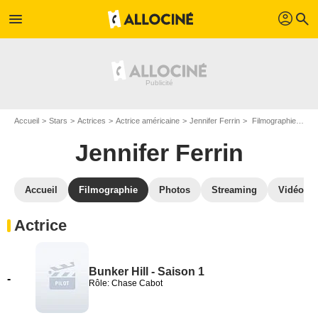
profil
menu
search
Accueil
Stars
Actrices
Actrice américaine
Jennifer Ferrin
Filmographie Jennifer Ferrin
Jennifer Ferrin
Accueil
Filmographie
Photos
Streaming
Vidéos
Actrice
Bunker Hill - Saison 1
-
Rôle: Chase Cabot