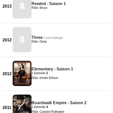
Rewind - Saison 1
2013
Rôle: Bryce
Three
Court métrage
2012
Rôle: Delia
Elementary - Saison 1
1 Episode
2
2012
Rôle: Kristin Ellison
Boardwalk Empire - Saison 2
1 Episode
4
2011
Rôle: Carolyn Rothstein