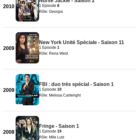
Nurse Jackie - Saison 2
1 Episode
8
2010
Rôle: Georgia
New York Unité Spéciale - Saison 11
1 Episode
1
2009
Rôle: Rena West
FBI : duo très spécial - Saison 1
1 Episode
10
2009
Rôle: Melissa Cartwright
Fringe - Saison 1
1 Episode
19
2008
Rôle: Mlle Lutz