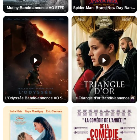
Mutiny Bande-annonce VO STFR
Spider-Man: Brand New Day Bande-annonce VO STFR
L'Odyssée Bande-annonce VO STFR
Le Triangle d'or Bande-annonce VF