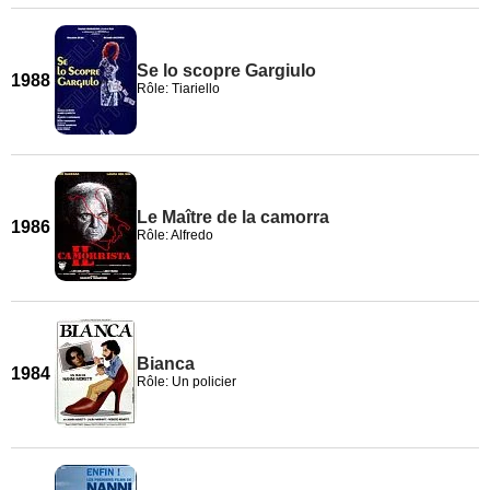
Se lo scopre Gargiulo
1988
Rôle: Tiariello
Le Maître de la camorra
1986
Rôle: Alfredo
Bianca
1984
Rôle: Un policier