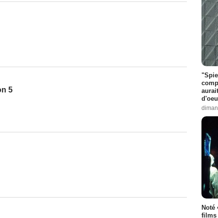
"Spie
compl
on 5
aurai
d'oeu
diman
Noté 
films