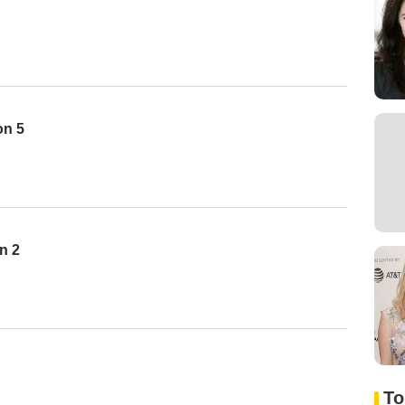
on 5
n 2
To