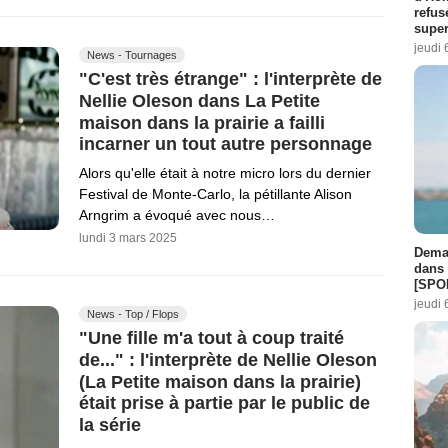
refus
super
jeudi 
News - Tournages
"C'est très étrange" : l'interprète de
Nellie Oleson dans La Petite
maison dans la prairie a failli
incarner un tout autre personnage
Alors qu'elle était à notre micro lors du dernier
Festival de Monte-Carlo, la pétillante Alison
Arngrim a évoqué avec nous…
lundi 3 mars 2025
Demai
dans 
[SPO
jeudi 
News - Top / Flops
"Une fille m'a tout à coup traité
de..." : l'interprète de Nellie Oleson
(La Petite maison dans la prairie)
était prise à partie par le public de
la série