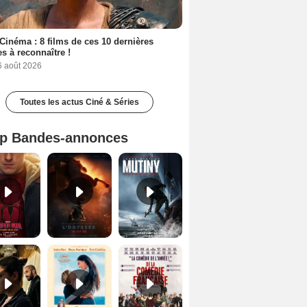
Cinéma : 8 films de ces 10 dernières
s à reconnaître !
6 août 2026
Toutes les actus Ciné & Séries
p Bandes-annonces
Spider-Man: Brand New Day Bande-annonce VO STFR
L'Odyssée Bande-annonce VO STFR
Mutiny Bande-annonce VO STFR
Le Triangle d'or Bande-annonce VF
Les Matins merveilleux Bande-annonce VF
De la Comédie-Française Teaser VF