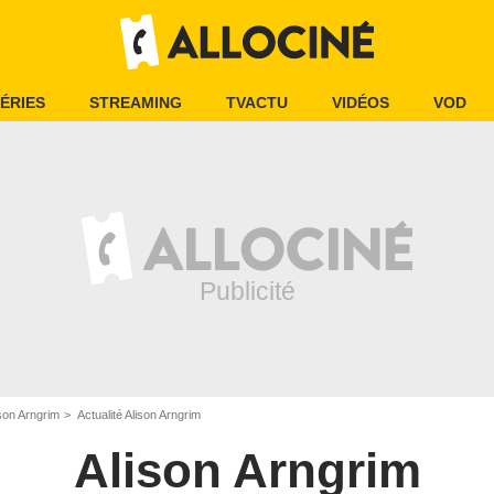
ÉRIES
STREAMING
TVACTU
VIDÉOS
VOD
son Arngrim
Actualité Alison Arngrim
Alison Arngrim