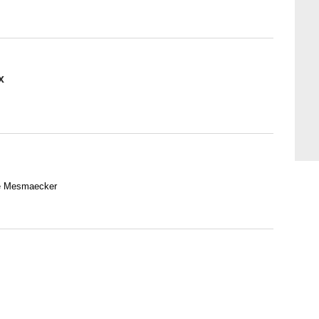
x
De Mesmaecker