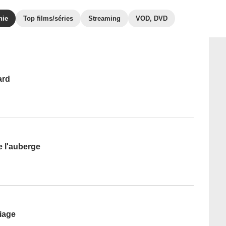
hie
Top films/séries
Streaming
VOD, DVD
ard
e l'auberge
iage