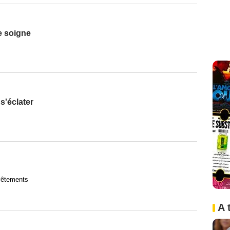
e soigne
s'éclater
vêtements
A 