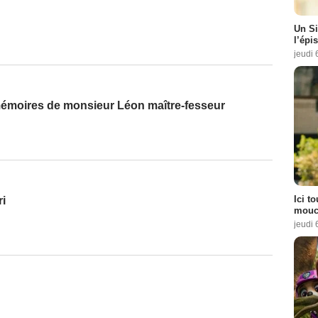
Un Si
l’épi
jeudi 
émoires de monsieur Léon maître-fesseur
Ici t
ri
mouch
jeudi 