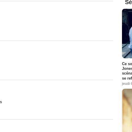
Sé
Ce so
Jones
scéna
se re
jeudi 
is