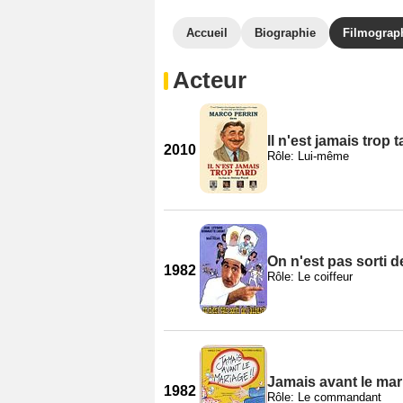
Accueil
Biographie
Filmograp
Acteur
Il n'est jamais trop t
2010
Rôle: Lui-même
On n'est pas sorti d
1982
Rôle: Le coiffeur
Jamais avant le mar
1982
Rôle: Le commandant