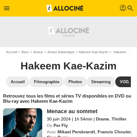
profil
menu
search
Accueil
Stars
Acteur
Acteur britannique
Hakeem Kae-Kazim
Hakeem Kae-Kazim : ses Blu-Ray, DVD, VOD, SVOD
Hakeem Kae-Kazim
Accueil
Filmographie
Photos
Streaming
VOD, DV
Retrouvez tous les films et séries TV disponibles en DVD ou
Blu-ray avec Hakeem Kae-Kazim
Menace au sommet
30 juin 2024
|
1h 54min
|
Drame
,
Thriller
De
Per Fly
Avec
Mikael Persbrandt
,
Francis Chouler
,