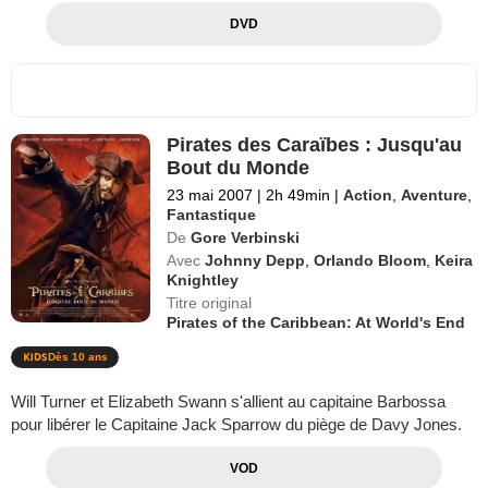
DVD
Pirates des Caraïbes : Jusqu'au
Bout du Monde
23 mai 2007
|
2h 49min
|
Action
,
Aventure
,
Fantastique
De
Gore Verbinski
Avec
Johnny Depp
,
Orlando Bloom
,
Keira
Knightley
Titre original
Pirates of the Caribbean: At World's End
Dès 10 ans
Will Turner et Elizabeth Swann s'allient au capitaine Barbossa
pour libérer le Capitaine Jack Sparrow du piège de Davy Jones.
VOD