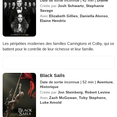
Date de sortie inconnue
|
42 min
|
Drame
Créée par
Josh Schwartz
,
Stephanie
Savage
Avec
Elizabeth Gillies
,
Daniella Alonso
,
Elaine Hendrix
Les péripéties modernes des familles Carringtons et Colby, qui se
battent pour le contrôle de leur richesse et leur famille.
Black Sails
Date de sortie inconnue
|
52 min
|
Aventure
,
Historique
Créée par
Jon Steinberg
,
Robert Levine
Avec
Zach McGowan
,
Toby Stephens
,
Luke Arnold