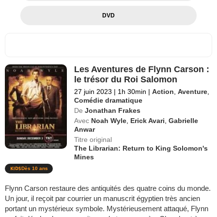
DVD
Les Aventures de Flynn Carson :
le trésor du Roi Salomon
27 juin 2023
|
1h 30min
|
Action
,
Aventure
,
Comédie dramatique
De
Jonathan Frakes
Avec
Noah Wyle
,
Erick Avari
,
Gabrielle
Anwar
Titre original
The Librarian: Return to King Solomon's
Mines
Dès 10 ans
Flynn Carson restaure des antiquités des quatre coins du monde.
Un jour, il reçoit par courrier un manuscrit égyptien très ancien
portant un mystérieux symbole. Mystérieusement attaqué, Flynn