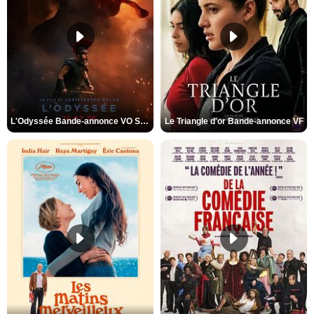
L'Odyssée Bande-annonce VO STFR
Le Triangle d'or Bande-annonce VF