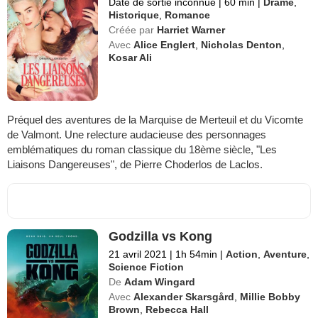
Date de sortie inconnue
|
60 min
|
Drame
,
Historique
,
Romance
Créée par
Harriet Warner
Avec
Alice Englert
,
Nicholas Denton
,
Kosar Ali
Préquel des aventures de la Marquise de Merteuil et du Vicomte
de Valmont. Une relecture audacieuse des personnages
emblématiques du roman classique du 18ème siècle, "Les
Liaisons Dangereuses", de Pierre Choderlos de Laclos.
Godzilla vs Kong
21 avril 2021
|
1h 54min
|
Action
,
Aventure
,
Science Fiction
De
Adam Wingard
Avec
Alexander Skarsgård
,
Millie Bobby
Brown
,
Rebecca Hall