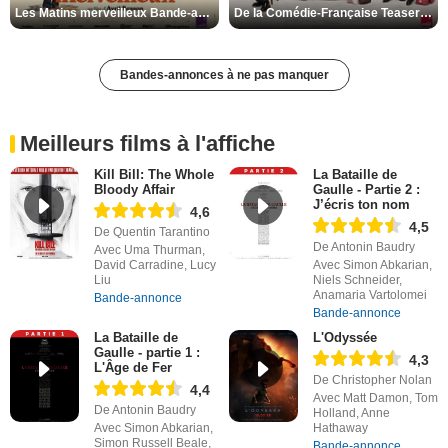
Les Matins merveilleux Bande-annonce VF
De la Comédie-Française Teaser VF
Bandes-annonces à ne pas manquer
Meilleurs films à l'affiche
Kill Bill: The Whole
La Bataille de
Bloody Affair
Gaulle - Partie 2 :
J’écris ton nom
4,6
4,5
De Quentin Tarantino
De Antonin Baudry
Avec Uma Thurman,
David Carradine, Lucy
Avec Simon Abkarian,
Liu
Niels Schneider,
Anamaria Vartolomei
Bande-annonce
Bande-annonce
La Bataille de
L'Odyssée
Gaulle - partie 1 :
4,3
L'Âge de Fer
De Christopher Nolan
4,4
Avec Matt Damon, Tom
De Antonin Baudry
Holland, Anne
Avec Simon Abkarian,
Hathaway
Simon Russell Beale,
Bande-annonce