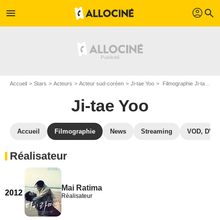
profil
menu
search
Accueil
Stars
Acteurs
Acteur sud-coréen
Ji-tae Yoo
Filmographie Ji-tae Yoo
Ji-tae Yoo
Accueil
Filmographie
News
Streaming
VOD, DVD
Réalisateur
Mai Ratima
2012
Réalisateur