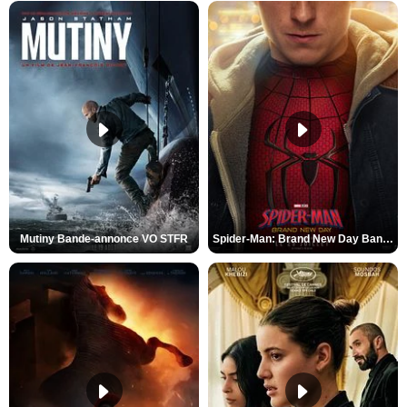
Mutiny Bande-annonce VO STFR
Spider-Man: Brand New Day Bande-annonce VO STFR