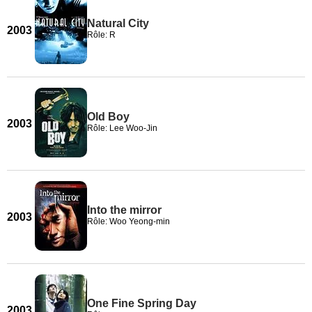
Natural City
2003
Rôle: R
Old Boy
2003
Rôle: Lee Woo-Jin
Into the mirror
2003
Rôle: Woo Yeong-min
One Fine Spring Day
2003