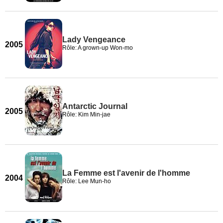
Lady Vengeance
2005
Rôle: A grown-up Won-mo
Antarctic Journal
2005
Rôle: Kim Min-jae
La Femme est l'avenir de l'homme
2004
Rôle: Lee Mun-ho