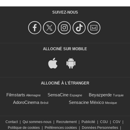
SUIVEZ-NOUS
ALLOCINÉ SUR MOBILE
ALLOCINÉ À L'ÉTRANGER
Filmstarts
SensaCine
Beyazperde
Allemagne
Espagne
Turquie
AdoroCinema
Sensacine México
Brésil
Mexique
Contact
|
Qui sommes-nous
|
Recrutement
|
Publicité
|
CGU
|
CGV
|
Politique de cookies
|
Préférences cookies
|
Données Personnelles
|