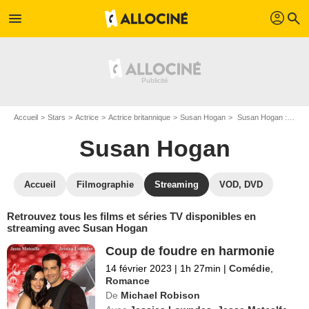
profil
menu
search
Accueil
Stars
Actrice
Actrice britannique
Susan Hogan
Susan Hogan : Films et séries online
Susan Hogan
Accueil
Filmographie
Streaming
VOD, DVD
Retrouvez tous les films et séries TV disponibles en
streaming avec Susan Hogan
Coup de foudre en harmonie
14 février 2023
|
1h 27min
|
Comédie
,
Romance
De
Michael Robison