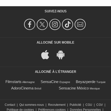
SUIVEZ-NOUS
ALLOCINÉ SUR MOBILE
ALLOCINÉ À L'ÉTRANGER
Filmstarts
SensaCine
Beyazperde
Allemagne
Espagne
Turquie
AdoroCinema
Sensacine México
Brésil
Mexique
Contact
|
Qui sommes-nous
|
Recrutement
|
Publicité
|
CGU
|
CGV
|
Politique de cookies
|
Préférences cookies
|
Données Personnelles
|