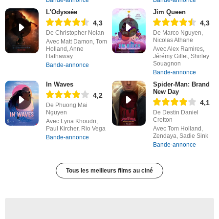
L'Odyssée
Jim Queen
4,3
4,3
De Christopher Nolan
De Marco Nguyen,
Nicolas Athane
Avec Matt Damon, Tom
Holland, Anne
Avec Alex Ramires,
Hathaway
Jérémy Gillet, Shirley
Souagnon
Bande-annonce
Bande-annonce
In Waves
Spider-Man: Brand
New Day
4,2
4,1
De Phuong Mai
Nguyen
De Destin Daniel
Cretton
Avec Lyna Khoudri,
Paul Kircher, Rio Vega
Avec Tom Holland,
Zendaya, Sadie Sink
Bande-annonce
Bande-annonce
Tous les meilleurs films au ciné