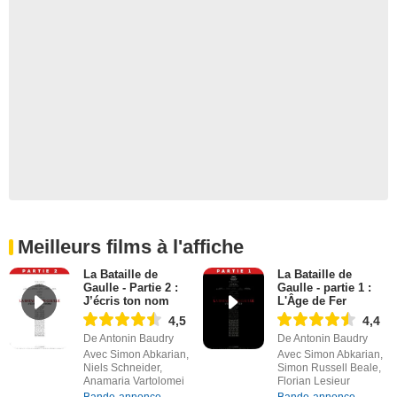
Meilleurs films à l'affiche
La Bataille de
La Bataille de
Gaulle - Partie 2 :
Gaulle - partie 1 :
J’écris ton nom
L'Âge de Fer
4,5
4,4
De Antonin Baudry
De Antonin Baudry
Avec Simon Abkarian,
Avec Simon Abkarian,
Niels Schneider,
Simon Russell Beale,
Anamaria Vartolomei
Florian Lesieur
Bande-annonce
Bande-annonce