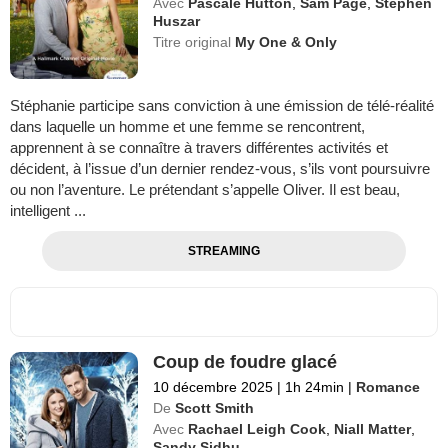
Avec
Pascale Hutton
,
Sam Page
,
Stephen
Huszar
Titre original
My One & Only
Stéphanie participe sans conviction à une émission de télé-réalité
dans laquelle un homme et une femme se rencontrent,
apprennent à se connaître à travers différentes activités et
décident, à l’issue d’un dernier rendez-vous, s’ils vont poursuivre
ou non l’aventure. Le prétendant s’appelle Oliver. Il est beau,
intelligent ...
STREAMING
Coup de foudre glacé
10 décembre 2025
|
1h 24min
|
Romance
De
Scott Smith
Avec
Rachael Leigh Cook
,
Niall Matter
,
Sandy Sidhu