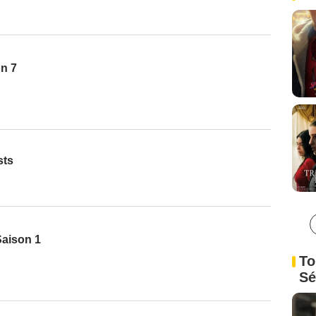
on 7
sts
Saison 1
To
Sé