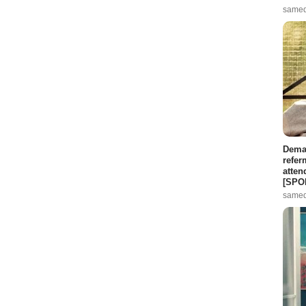
samed
Demai
refer
atten
[SPO
samed