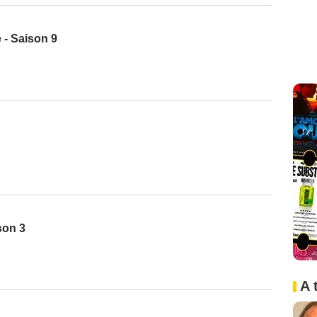
 - Saison 9
son 3
A 