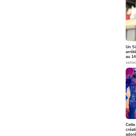
Un Si
arrêt
au 14
samed
Cette
créat
adoré