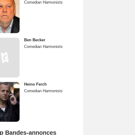
Comedian Harmonists
Ben Becker
Comedian Harmonists
Heino Ferch
Comedian Harmonists
p Bandes-annonces
Spider-Man: Brand New Day Bande-annonce VO STFR
L'Odyssée Bande-annonce VO STFR
Mutiny Bande-annonce VO STFR