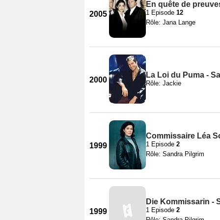
En quête de preuves
1 Episode
12
2005
Rôle: Jana Lange
La Loi du Puma - Sa
2000
Rôle: Jackie
Commissaire Léa S
1 Episode
2
1999
Rôle: Sandra Pilgrim
Die Kommissarin - 
1 Episode
2
1999
Rôle: Sandra Pilgrim