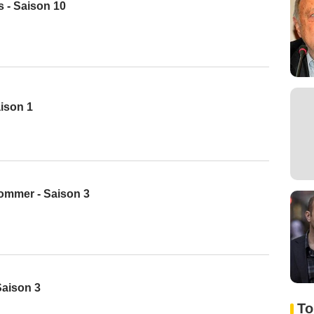
 - Saison 10
ison 1
ommer - Saison 3
Saison 3
To