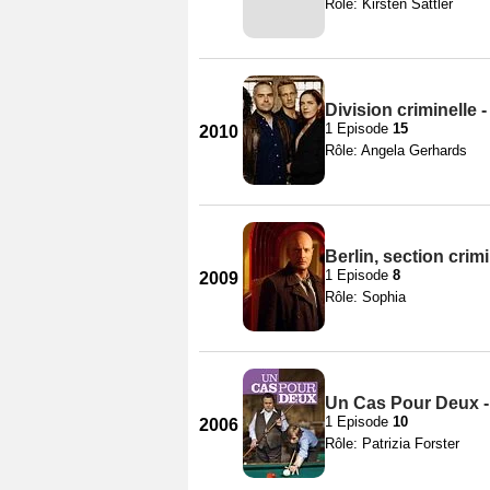
Rôle: Kirsten Sattler
Division criminelle 
1 Episode
15
2010
Rôle: Angela Gerhards
Berlin, section crimi
1 Episode
8
2009
Rôle: Sophia
Un Cas Pour Deux -
1 Episode
10
2006
Rôle: Patrizia Forster