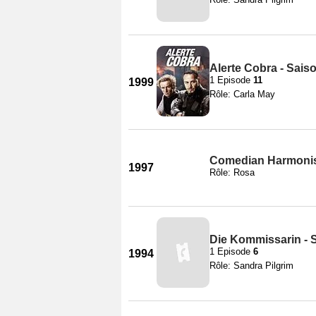
Alerte Cobra - Sais
1 Episode
11
1999
Rôle: Carla May
Comedian Harmoni
1997
Rôle: Rosa
Die Kommissarin - 
1 Episode
6
1994
Rôle: Sandra Pilgrim