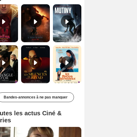
Le Triangle d'or Bande-annonce VF
Les Silences de Riyad Bande-annonce VO STFR
Les Matins merveilleux Bande-annonce VF
Bandes-annonces à ne pas manquer
utes les actus Ciné &
ries