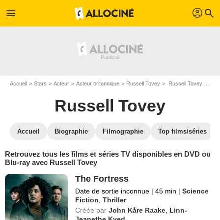
profil
menu
search
Accueil
Stars
Acteur
Acteur britannique
Russell Tovey
Russell Tovey : ses Blu-Ray, DVD, VOD, SVOD
Russell Tovey
Accueil
Biographie
Filmographie
Top films/séries
Retrouvez tous les films et séries TV disponibles en DVD ou
Blu-ray avec Russell Tovey
The Fortress
Date de sortie inconnue
|
45 min
|
Science
Fiction
,
Thriller
Créée par
John Kåre Raake
,
Linn-
Jeanethe Kyed