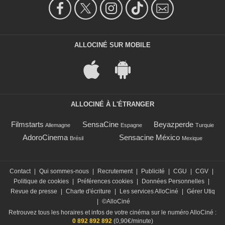
ALLOCINÉ SUR MOBILE
ALLOCINÉ À L'ÉTRANGER
Filmstarts
SensaCine
Beyazperde
Allemagne
Espagne
Turquie
AdoroCinema
Sensacine México
Brésil
Mexique
Contact
|
Qui sommes-nous
|
Recrutement
|
Publicité
|
CGU
|
CGV
|
Politique de cookies
|
Préférences cookies
|
Données Personnelles
|
Revue de presse
|
Charte d'écriture
|
Les services AlloCiné
|
Gérer Utiq
|
©AlloCiné
Retrouvez tous les horaires et infos de votre cinéma sur le numéro AlloCiné :
0 892 892 892
(0,90€/minute)