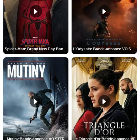
Spider-Man: Brand New Day Bande-annonce VO STFR
L'Odyssée Bande-annonce VO STFR
Mutiny Bande-annonce VO STFR
Le Triangle d'or Bande-annonce VF