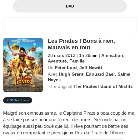
DVD
Les Pirates ! Bons à rien,
Mauvais en tout
28 mars 2012
|
1h 29min
|
Animation
,
Aventure
,
Famille
De
Peter Lord
,
Jeff Newitt
Avec
Hugh Grant
,
Edouard Baer
,
Salma
Hayek
Titre original
The Pirates! Band of Misfits
Dès 6 ans
Malgré son enthousiasme, le Capitaine Pirate a beaucoup de mal
à se faire passer pour une terreur des mers. Secondé par un
équipage aussi peu doué que lui, il rêve pourtant de battre ses
rivaux en remportant le prestigieux Prix du Pirate de l'Année.