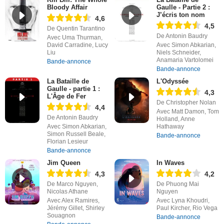
Bloody Affair
Gaulle - Partie 2 :
J’écris ton nom
4,6
4,5
De Quentin Tarantino
De Antonin Baudry
Avec Uma Thurman,
David Carradine, Lucy
Avec Simon Abkarian,
Liu
Niels Schneider,
Anamaria Vartolomei
Bande-annonce
Bande-annonce
La Bataille de
L'Odyssée
Gaulle - partie 1 :
4,3
L'Âge de Fer
De Christopher Nolan
4,4
Avec Matt Damon, Tom
De Antonin Baudry
Holland, Anne
Avec Simon Abkarian,
Hathaway
Simon Russell Beale,
Bande-annonce
Florian Lesieur
Bande-annonce
Jim Queen
In Waves
4,3
4,2
De Marco Nguyen,
De Phuong Mai
Nicolas Athane
Nguyen
Avec Alex Ramires,
Avec Lyna Khoudri,
Jérémy Gillet, Shirley
Paul Kircher, Rio Vega
Souagnon
Bande-annonce