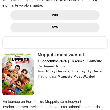
se trouve être garée dans l'allée de sa maison. Une relation
étonnante va alors naître.
VOD
DVD
Muppets most wanted
18 décembre 2020
|
1h 48min
|
Comédie
De
James Bobin
Avec
Ricky Gervais
,
Tina Fey
,
Ty Burrell
Titre original
Muppets Most Wanted
En tournée en Europe, les Muppets se retrouvent
involontairement mêlés à un réseau international de criminels...