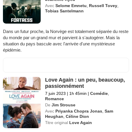
Avec
Selome Emnetu
,
Russell Tovey
,
Tobias Santelmann
Dans un futur proche, la Norvège est totalement séparée du reste
du monde par un grand mur et parvient à s'autogérer. Mais la
situation du pays bascule avec l'arrivée d'une mystérieuse
épidémie.
Love Again : un peu, beaucoup,
passionnément
7 juin 2023
|
1h 45min
|
Comédie
,
Romance
De
Jim Strouse
Avec
Priyanka Chopra Jonas
,
Sam
Heughan
,
Céline Dion
Titre original
Love Again