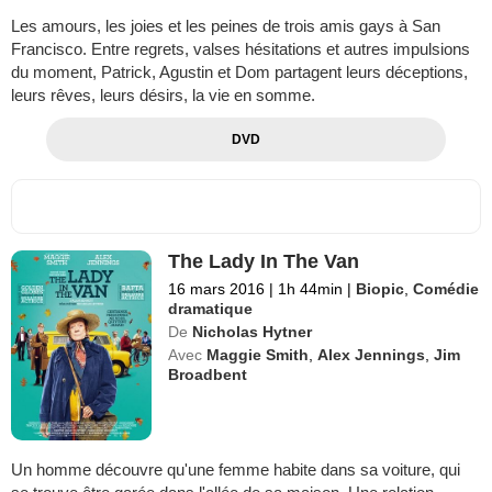
Les amours, les joies et les peines de trois amis gays à San
Francisco. Entre regrets, valses hésitations et autres impulsions
du moment, Patrick, Agustin et Dom partagent leurs déceptions,
leurs rêves, leurs désirs, la vie en somme.
DVD
The Lady In The Van
16 mars 2016
|
1h 44min
|
Biopic
,
Comédie
dramatique
De
Nicholas Hytner
Avec
Maggie Smith
,
Alex Jennings
,
Jim
Broadbent
Un homme découvre qu'une femme habite dans sa voiture, qui