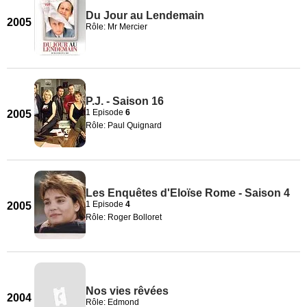
Du Jour au Lendemain
2005
Rôle: Mr Mercier
P.J. - Saison 16
1 Episode
6
2005
Rôle: Paul Quignard
Les Enquêtes d'Eloïse Rome - Saison 4
1 Episode
4
2005
Rôle: Roger Bolloret
Nos vies rêvées
2004
Rôle: Edmond