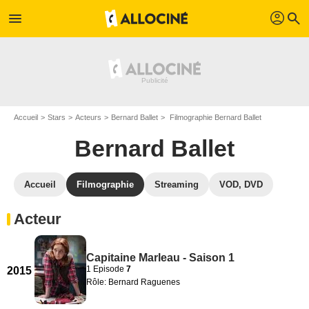
profil
menu
search
Accueil
Stars
Acteurs
Bernard Ballet
Filmographie Bernard Ballet
Bernard Ballet
Accueil
Filmographie
Streaming
VOD, DVD
Acteur
Capitaine Marleau - Saison 1
1 Episode
7
2015
Rôle: Bernard Raguenes