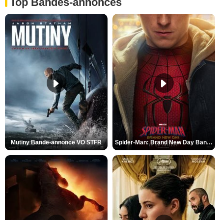
Top Bandes-annonces
Mutiny Bande-annonce VO STFR
Spider-Man: Brand New Day Bande-annonce VO STFR