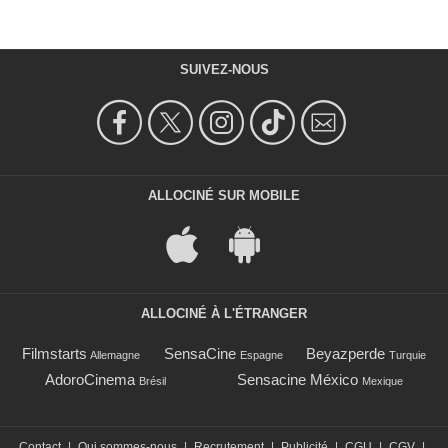
SUIVEZ-NOUS
ALLOCINÉ SUR MOBILE
ALLOCINÉ À L'ÉTRANGER
Filmstarts
SensaCine
Beyazperde
Allemagne
Espagne
Turquie
AdoroCinema
Sensacine México
Brésil
Mexique
Contact
|
Qui sommes-nous
|
Recrutement
|
Publicité
|
CGU
|
CGV
|