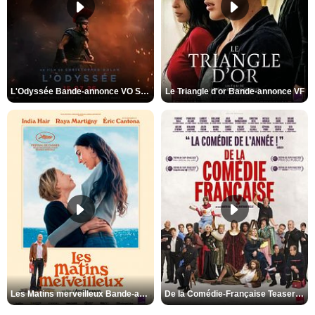
L'Odyssée Bande-annonce VO STFR
Le Triangle d'or Bande-annonce VF
Les Matins merveilleux Bande-annonce VF
De la Comédie-Française Teaser VF