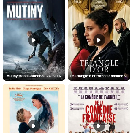
Mutiny Bande-annonce VO STFR
Le Triangle d'or Bande-annonce VF