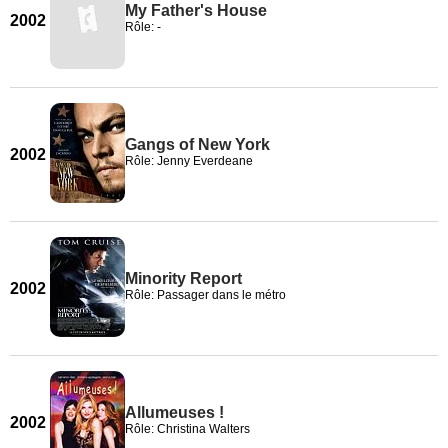
My Father's House
2002
Rôle: -
Gangs of New York
2002
Rôle: Jenny Everdeane
Minority Report
2002
Rôle: Passager dans le métro
Allumeuses !
2002
Rôle: Christina Walters