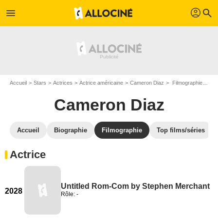
profil
menu
search
Accueil
Stars
Actrices
Actrice américaine
Cameron Diaz
Filmographie Cameron Diaz
Cameron Diaz
Accueil
Biographie
Filmographie
Top films/séries
Actrice
Untitled Rom-Com by Stephen Merchant
2028
Rôle: -