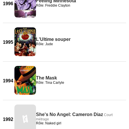
Feeling Minnesota
1996
Rôle: Freddie Clayton
L'Ultime souper
1995
Rôle: Jude
The Mask
1994
Rôle: Tina Carlyle
She's No Angel: Cameron Diaz
Court
1992
métrage
Rôle: Naked girl