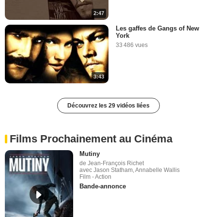
2:47
Les gaffes de Gangs of New
York
33 486 vues
3:43
Découvrez les 29 vidéos liées
Films Prochainement au Cinéma
Mutiny
de Jean-François Richet
avec Jason Statham, Annabelle Wallis
Film - Action
Bande-annonce