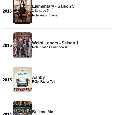
Elementary - Saison 5
1 Episode
3
2016
Rôle: Aaron Stone
Weird Loners - Saison 1
2015
Rôle: Stosh Lewandowski
Ashby
2015
Rôle: Father Ted
Believe Me
2014