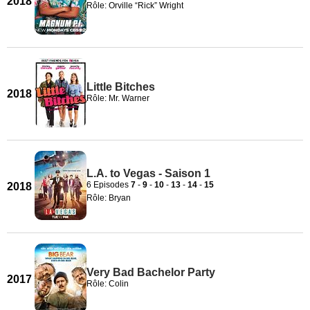
2018
Rôle: Orville “Rick” Wright
Little Bitches
2018
Rôle: Mr. Warner
L.A. to Vegas - Saison 1
6 Episodes
7
-
9
-
10
-
13
-
14
-
15
2018
Rôle: Bryan
Very Bad Bachelor Party
2017
Rôle: Colin