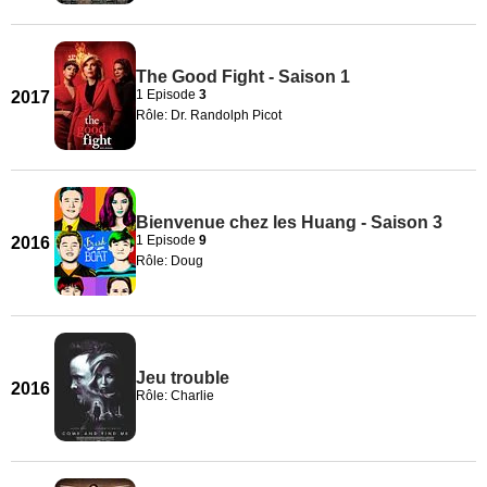
The Good Fight - Saison 1
1 Episode
3
2017
Rôle: Dr. Randolph Picot
Bienvenue chez les Huang - Saison 3
1 Episode
9
2016
Rôle: Doug
Jeu trouble
2016
Rôle: Charlie