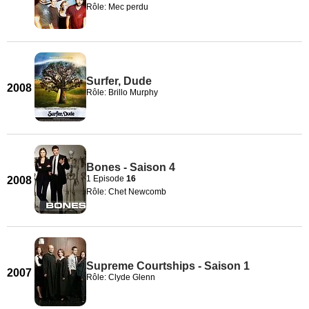
Rôle: Mec perdu
Surfer, Dude
2008
Rôle: Brillo Murphy
Bones - Saison 4
1 Episode
16
2008
Rôle: Chet Newcomb
Supreme Courtships - Saison 1
2007
Rôle: Clyde Glenn