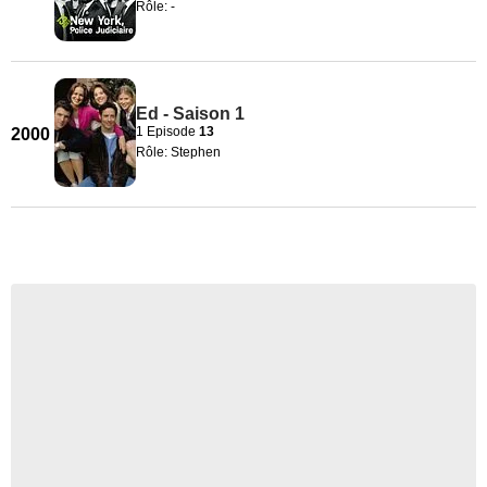
Rôle: -
Ed - Saison 1
1 Episode
13
2000
Rôle: Stephen