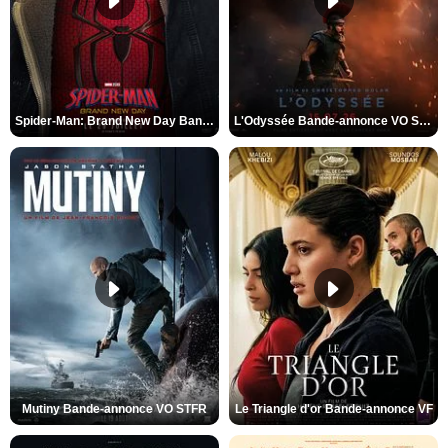
Spider-Man: Brand New Day Bande-annonce VO STFR
L'Odyssée Bande-annonce VO STFR
Mutiny Bande-annonce VO STFR
Le Triangle d'or Bande-annonce VF