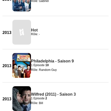
Rôle: Gabriel
Hot
2013
Rôle: -
Philadelphia - Saison 9
1 Episode
10
2013
Rôle: Random Guy
Wilfred (2011) - Saison 3
1 Episode
2
2013
Rôle: Bill