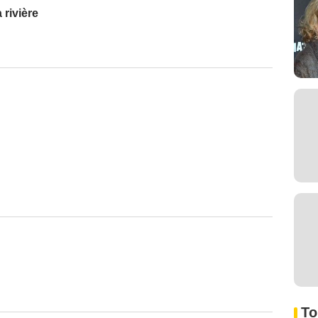
 rivière
To