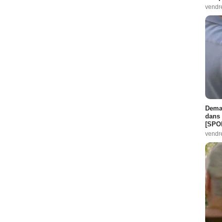
vendr
Demai
dans 
[SPO
vendr