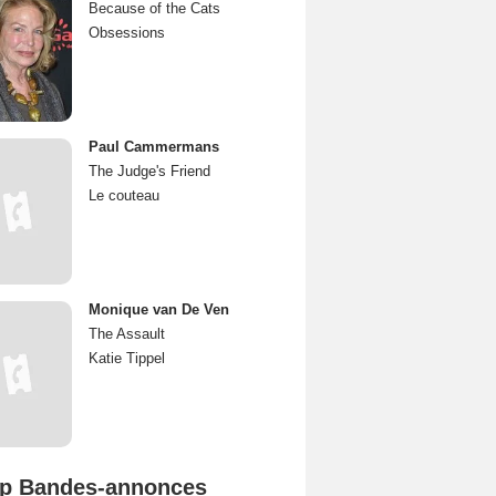
Because of the Cats
Obsessions
Paul Cammermans
The Judge's Friend
Le couteau
Monique van De Ven
The Assault
Katie Tippel
p Bandes-annonces
Mutiny Bande-annonce VO STFR
Spider-Man: Brand New Day Bande-annonce VO STFR
L'Odyssée Bande-annonce VO STFR