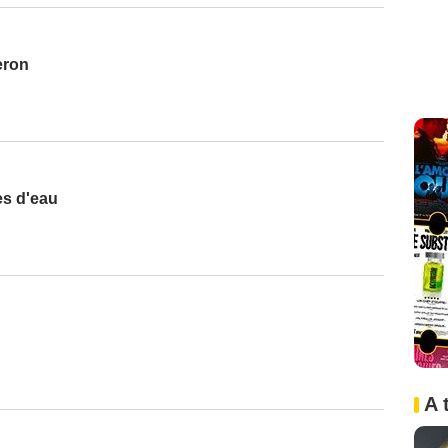
eron
s d'eau
A 