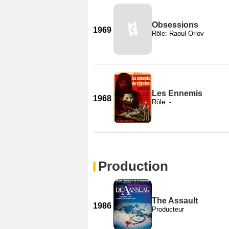
Obsessions
1969
Rôle: Raoul Orlov
Les Ennemis
1968
Rôle: -
Production
The Assault
1986
Producteur