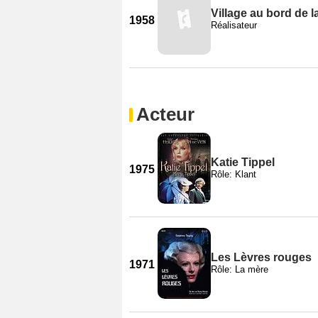
Village au bord de la
1958
Réalisateur
Acteur
Katie Tippel
1975
Rôle: Klant
Les Lèvres rouges
1971
Rôle: La mère