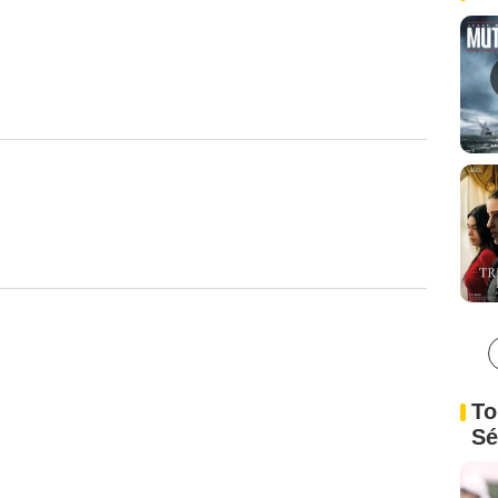
To
Sé