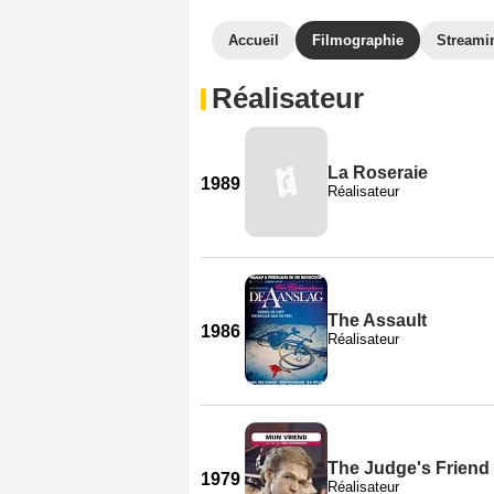
Accueil
Filmographie
Streami
Réalisateur
La Roseraie
1989
Réalisateur
The Assault
1986
Réalisateur
The Judge's Friend
1979
Réalisateur