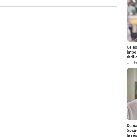
Ce so
Impos
thrill
vendr
Demai
Soizi
la ré