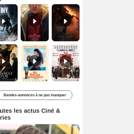
Le Triangle d'or Bande-annonce VF
Les Matins merveilleux Bande-annonce VF
De la Comédie-Française Teaser VF
Bandes-annonces à ne pas manquer
utes les actus Ciné &
ries