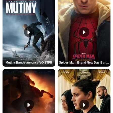
Mutiny Bande-annonce VO STFR
Spider-Man: Brand New Day Bande-annonce VO STFR