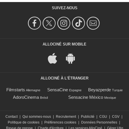
SUIVEZ-NOUS
ALLOCINÉ SUR MOBILE
ALLOCINÉ À L'ÉTRANGER
Filmstarts
SensaCine
Beyazperde
Allemagne
Espagne
Turquie
AdoroCinema
Sensacine México
Brésil
Mexique
Contact
|
Qui sommes-nous
|
Recrutement
|
Publicité
|
CGU
|
CGV
|
Politique de cookies
|
Préférences cookies
|
Données Personnelles
|
Revue de presse
|
Charte d'écriture
|
Les services AlloCiné
|
Gérer Utiq