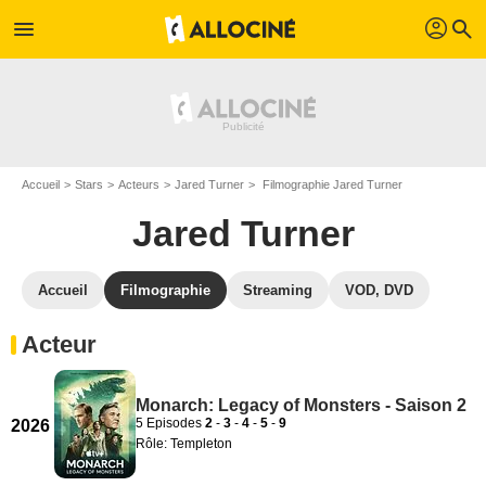
profil
menu
search
Accueil
Stars
Acteurs
Jared Turner
Filmographie Jared Turner
Jared Turner
Accueil
Filmographie
Streaming
VOD, DVD
Acteur
Monarch: Legacy of Monsters - Saison 2
5 Episodes
2
-
3
-
4
-
5
-
9
2026
Rôle: Templeton