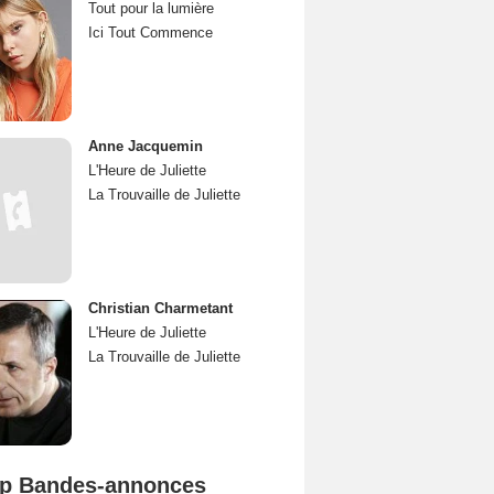
Tout pour la lumière
Ici Tout Commence
Anne Jacquemin
L'Heure de Juliette
La Trouvaille de Juliette
Christian Charmetant
L'Heure de Juliette
La Trouvaille de Juliette
p Bandes-annonces
Spider-Man: Brand New Day Bande-annonce VO STFR
L'Odyssée Bande-annonce VO STFR
Mutiny Bande-annonce VO STFR