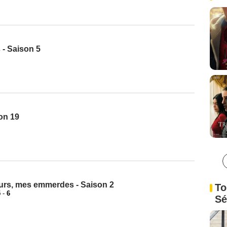
 - Saison 5
son 19
rs, mes emmerdes - Saison 2
To
5
-
6
Sé