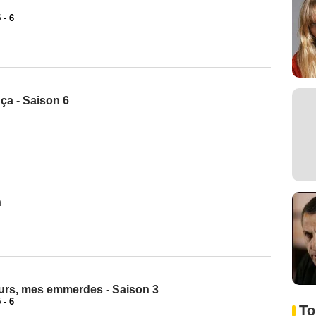
5
-
6
 ça - Saison 6
n
rs, mes emmerdes - Saison 3
5
-
6
To