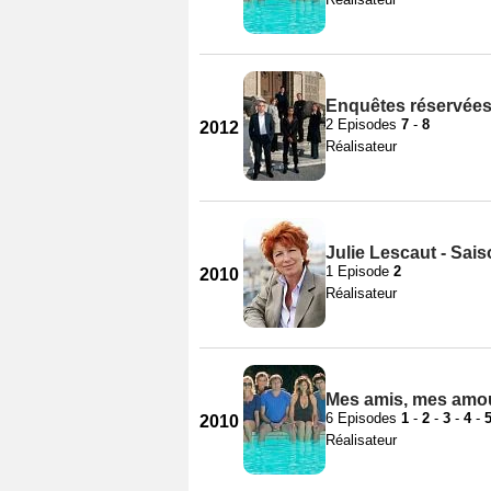
Enquêtes réservées
2 Episodes
7
-
8
2012
Réalisateur
Julie Lescaut - Sai
1 Episode
2
2010
Réalisateur
Mes amis, mes amou
6 Episodes
1
-
2
-
3
-
4
-
2010
Réalisateur