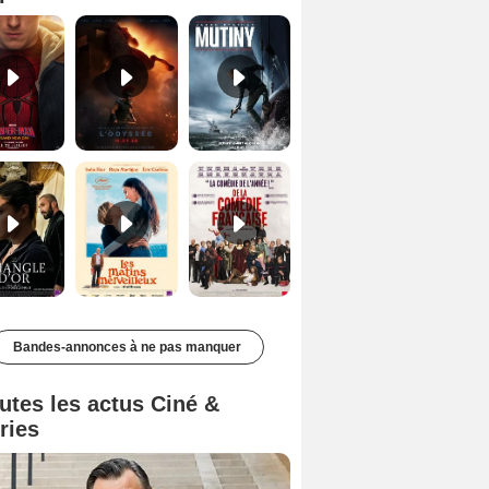
Le Triangle d'or Bande-annonce VF
Les Matins merveilleux Bande-annonce VF
De la Comédie-Française Teaser VF
Bandes-annonces à ne pas manquer
utes les actus Ciné &
ries