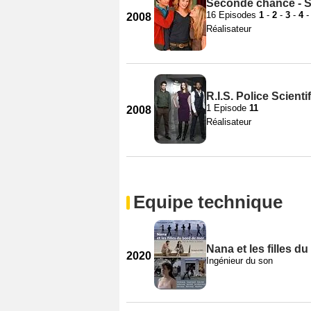
Seconde chance - S
16 Episodes
1
-
2
-
3
-
4
2008
Réalisateur
R.I.S. Police Scienti
1 Episode
11
2008
Réalisateur
Equipe technique
Nana et les filles d
2020
Ingénieur du son