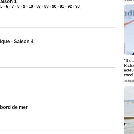
aison 1
-
5
-
6
-
7
-
8
-
9
-
10
-
87
-
88
-
90
-
91
-
92
-
93
fique - Saison 4
"Il é
Richa
acteu
excel
mercr
u bord de mer