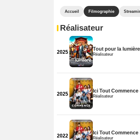
Accueil
Filmographie
Streami
Réalisateur
Tout pour la lumière
2025
Réalisateur
Ici Tout Commence 
2025
Réalisateur
Ici Tout Commence 
2022
Réalisateur