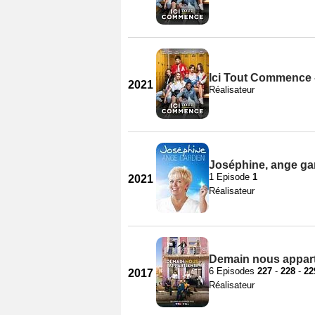
Ici Tout Commence 
2021
Réalisateur
Joséphine, ange gar
1 Episode
1
2021
Réalisateur
Demain nous apparti
6 Episodes
227
-
228
-
22
2017
Réalisateur