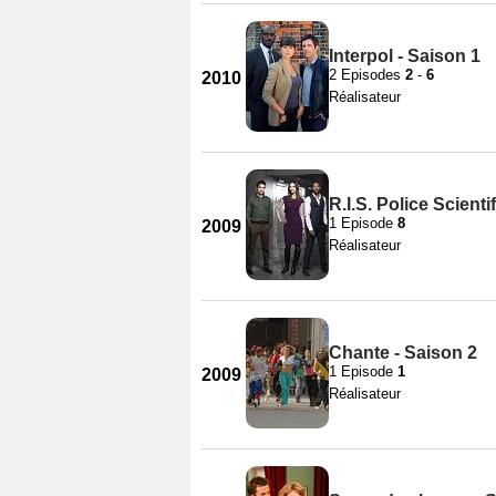
Interpol - Saison 1
2 Episodes
2
-
6
2010
Réalisateur
R.I.S. Police Scienti
1 Episode
8
2009
Réalisateur
Chante - Saison 2
1 Episode
1
2009
Réalisateur