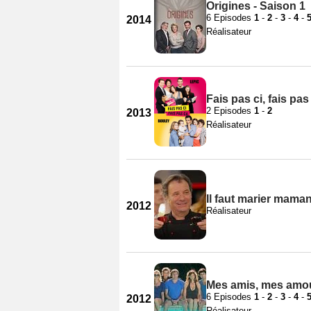
Origines - Saison 1
6 Episodes
1
-
2
-
3
-
4
-
2014
Réalisateur
Fais pas ci, fais pas
2 Episodes
1
-
2
2013
Réalisateur
Il faut marier mama
2012
Réalisateur
Mes amis, mes amou
6 Episodes
1
-
2
-
3
-
4
-
2012
Réalisateur