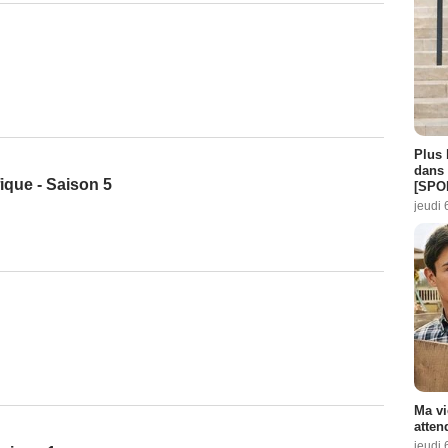
Plus 
dans 
fique - Saison 5
[SPO
jeudi 
Ma vi
atten
jeudi 