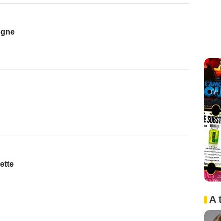
ogne
ette
A 