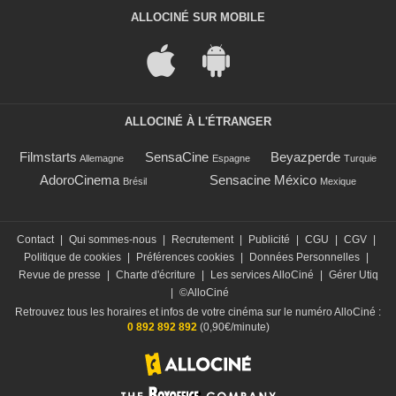
ALLOCINÉ SUR MOBILE
ALLOCINÉ À L'ÉTRANGER
Filmstarts
SensaCine
Beyazperde
Allemagne
Espagne
Turquie
AdoroCinema
Sensacine México
Brésil
Mexique
Contact
|
Qui sommes-nous
|
Recrutement
|
Publicité
|
CGU
|
CGV
|
Politique de cookies
|
Préférences cookies
|
Données Personnelles
|
Revue de presse
|
Charte d'écriture
|
Les services AlloCiné
|
Gérer Utiq
|
©AlloCiné
Retrouvez tous les horaires et infos de votre cinéma sur le numéro AlloCiné :
0 892 892 892
(0,90€/minute)