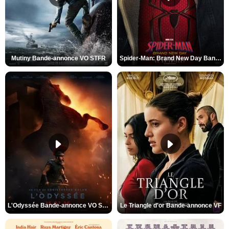
Mutiny Bande-annonce VO STFR
Spider-Man: Brand New Day Bande-annonce VO STFR
L'Odyssée Bande-annonce VO STFR
Le Triangle d'or Bande-annonce VF