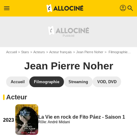
profil
menu
search
Accueil
Stars
Acteurs
Acteur français
Jean Pierre Noher
Filmographie Jean Pierre Noher
Jean Pierre Noher
Accueil
Filmographie
Streaming
VOD, DVD
Acteur
La Vie en rock de Fito Páez - Saison 1
2023
Rôle: André Midani