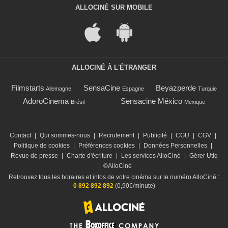
ALLOCINÉ SUR MOBILE
ALLOCINÉ À L'ÉTRANGER
Filmstarts
SensaCine
Beyazperde
Allemagne
Espagne
Turquie
AdoroCinema
Sensacine México
Brésil
Mexique
Contact
|
Qui sommes-nous
|
Recrutement
|
Publicité
|
CGU
|
CGV
|
Politique de cookies
|
Préférences cookies
|
Données Personnelles
|
Revue de presse
|
Charte d'écriture
|
Les services AlloCiné
|
Gérer Utiq
|
©AlloCiné
Retrouvez tous les horaires et infos de votre cinéma sur le numéro AlloCiné :
0 892 892 892
(0,90€/minute)