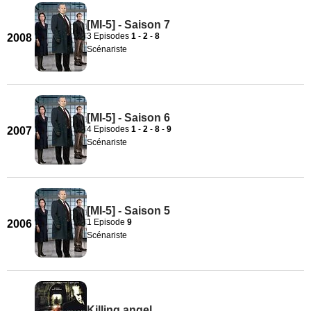
[MI-5] - Saison 7
3 Episodes
1
-
2
-
8
2008
Scénariste
[MI-5] - Saison 6
4 Episodes
1
-
2
-
8
-
9
2007
Scénariste
[MI-5] - Saison 5
1 Episode
9
2006
Scénariste
Killing angel