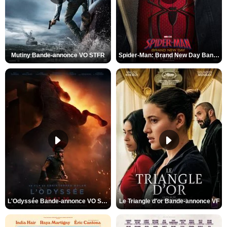
Mutiny Bande-annonce VO STFR
Spider-Man: Brand New Day Bande-annonce VO STFR
L'Odyssée Bande-annonce VO STFR
Le Triangle d'or Bande-annonce VF