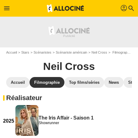
profil
menu
search
Accueil
Stars
Scénaristes
Scénariste américain
Neil Cross
Filmographie Neil Cross
Neil Cross
Accueil
Filmographie
Top films/séries
News
Stre
Réalisateur
The Iris Affair - Saison 1
2025
Showrunner