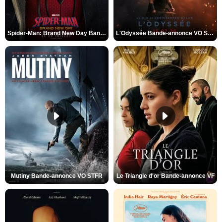
Spider-Man: Brand New Day Bande-annonce VO STFR
L'Odyssée Bande-annonce VO STFR
Mutiny Bande-annonce VO STFR
Le Triangle d'or Bande-annonce VF