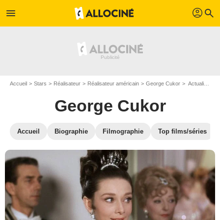
profil
menu
search
Accueil
Stars
Réalisateur
Réalisateur américain
George Cukor
Actualité George Cukor
George Cukor
Accueil
Biographie
Filmographie
Top films/séries