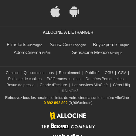
ALLOCINÉ À L'ÉTRANGER
Filmstarts
SensaCine
Beyazperde
Allemagne
Espagne
Turquie
AdoroCinema
Sensacine México
Brésil
Mexique
Contact
|
Qui sommes-nous
|
Recrutement
|
Publicité
|
CGU
|
CGV
|
Politique de cookies
|
Préférences cookies
|
Données Personnelles
|
Revue de presse
|
Charte d'écriture
|
Les services AlloCiné
|
Gérer Utiq
|
©AlloCiné
Retrouvez tous les horaires et infos de votre cinéma sur le numéro AlloCiné :
0 892 892 892
(0,90€/minute)