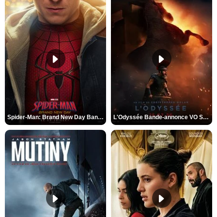
Spider-Man: Brand New Day Bande-annonce VO STFR
L'Odyssée Bande-annonce VO STFR