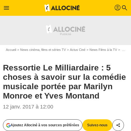
profil
menu
search
Accueil
News cinéma, films et séries TV
Actus Ciné
News Films à la TV
Ressortie Le Milliardaire : 5 choses à savoir sur la comédie musicale portée par Marilyn Monroe et Yves Montand
Ressortie Le Milliardaire : 5
choses à savoir sur la comédie
musicale portée par Marilyn
Monroe et Yves Montand
12 janv. 2017 à 12:00
Ajoutez Allociné à vos sources préférées
Suivez-nous
Partag