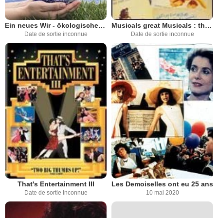
Ein neues Wir - ökologische Gemeinschaften und Ökodörfer in Europa
Musicals great Musicals : the Arthur Freed unit at MGM
Date de sortie inconnue
Date de sortie inconnue
That's Entertainment III
Les Demoiselles ont eu 25 ans
Date de sortie inconnue
10 mai 2020