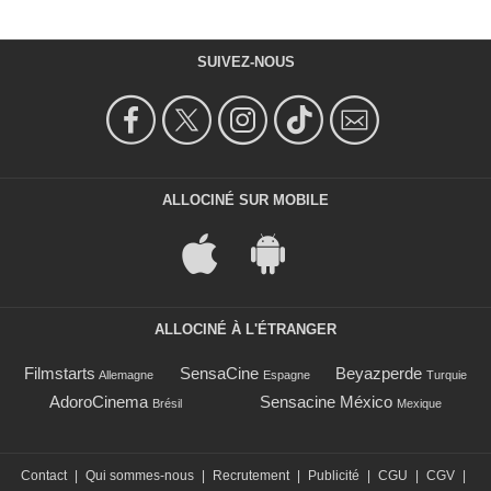
SUIVEZ-NOUS
ALLOCINÉ SUR MOBILE
ALLOCINÉ À L'ÉTRANGER
Filmstarts
SensaCine
Beyazperde
Allemagne
Espagne
Turquie
AdoroCinema
Sensacine México
Brésil
Mexique
Contact
|
Qui sommes-nous
|
Recrutement
|
Publicité
|
CGU
|
CGV
|