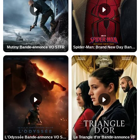
Mutiny Bande-annonce VO STFR
Spider-Man: Brand New Day Bande-annonce VO STFR
L'Odyssée Bande-annonce VO STFR
Le Triangle d'or Bande-annonce VF