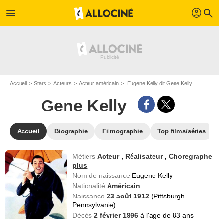
profil
menu
search
Accueil
Stars
Acteurs
Acteur américain
Eugene Kelly dit Gene Kelly
Gene Kelly
Accueil
Biographie
Filmographie
Top films/séries
Métiers
Acteur
,
Réalisateur
,
Choregraphe
plus
Nom de naissance
Eugene Kelly
Nationalité
Américain
Naissance
23 août 1912
(Pittsburgh -
Pennsylvanie)
Décès
2 février 1996
à l'age de 83 ans