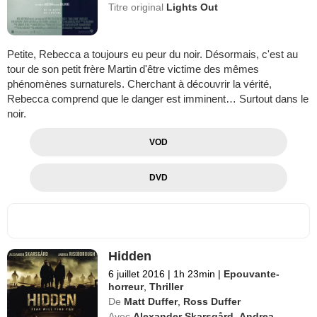
Titre original
Lights Out
Petite, Rebecca a toujours eu peur du noir. Désormais, c'est au
tour de son petit frère Martin d'être victime des mêmes
phénomènes surnaturels. Cherchant à découvrir la vérité,
Rebecca comprend que le danger est imminent… Surtout dans le
noir.
VOD
DVD
Hidden
6 juillet 2016
|
1h 23min
|
Epouvante-
horreur
,
Thriller
De
Matt Duffer
,
Ross Duffer
Avec
Alexander Skarsgård
,
Andrea