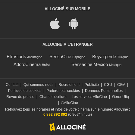
ALLOCINÉ SUR MOBILE
ALLOCINÉ À L'ÉTRANGER
Filmstarts
SensaCine
Beyazperde
Allemagne
Espagne
Turquie
AdoroCinema
Sensacine México
Brésil
Mexique
Contact
|
Qui sommes-nous
|
Recrutement
|
Publicité
|
CGU
|
CGV
|
Politique de cookies
|
Préférences cookies
|
Données Personnelles
|
Revue de presse
|
Charte d'écriture
|
Les services AlloCiné
|
Gérer Utiq
|
©AlloCiné
Retrouvez tous les horaires et infos de votre cinéma sur le numéro AlloCiné :
0 892 892 892
(0,90€/minute)