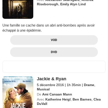
Riseborough
,
Emily Alyn Lind
Une famille se cache dans un abri anti-bombes après avoir
échappé à une épidémie.
VOD
DVD
Jackie & Ryan
5 décembre 2016
|
1h 35min
|
Drame
,
Musical
De
Ami Canaan Mann
Avec
Katherine Heigl
,
Ben Barnes
,
Clea
DuVall