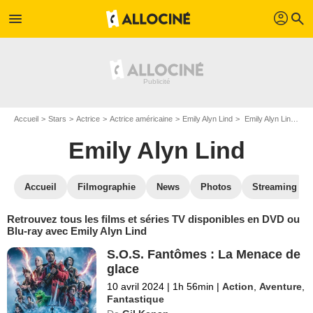
profil
menu
search
Accueil
Stars
Actrice
Actrice américaine
Emily Alyn Lind
Emily Alyn Lind : ses Blu-Ray, DVD, VOD, SVOD
Emily Alyn Lind
Accueil
Filmographie
News
Photos
Streaming
Retrouvez tous les films et séries TV disponibles en DVD ou
Blu-ray avec Emily Alyn Lind
S.O.S. Fantômes : La Menace de
glace
10 avril 2024
|
1h 56min
|
Action
,
Aventure
,
Fantastique