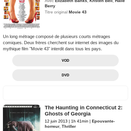
Avec
Elizabeth Banks
,
Kristen Bell
,
Halle
Berry
Titre original
Movie 43
Un long métrage composé de plusieurs courts métrages
comiques. Deux frères cherchent sur internet des images du
mythique film "Movie 43" interdit dans tous les pays.
VOD
DVD
The Haunting in Connecticut 2:
Ghosts of Georgia
12 juin 2013
|
1h 41min
|
Epouvante-
horreur
,
Thriller