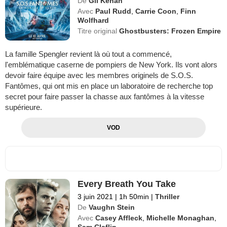
De
Gil Kenan
Avec
Paul Rudd
,
Carrie Coon
,
Finn
Wolfhard
Titre original
Ghostbusters: Frozen Empire
La famille Spengler revient là où tout a commencé,
l'emblématique caserne de pompiers de New York. Ils vont alors
devoir faire équipe avec les membres originels de S.O.S.
Fantômes, qui ont mis en place un laboratoire de recherche top
secret pour faire passer la chasse aux fantômes à la vitesse
supérieure.
VOD
Every Breath You Take
3 juin 2021
|
1h 50min
|
Thriller
De
Vaughn Stein
Avec
Casey Affleck
,
Michelle Monaghan
,
Sam Claflin