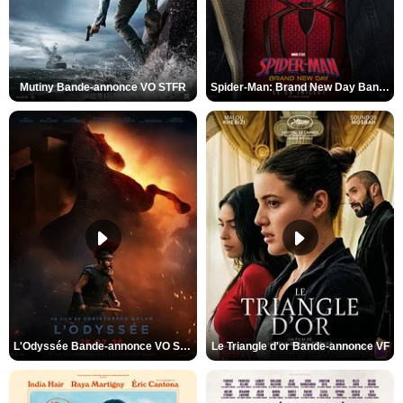
Mutiny Bande-annonce VO STFR
Spider-Man: Brand New Day Bande-annonce VO STFR
L'Odyssée Bande-annonce VO STFR
Le Triangle d'or Bande-annonce VF