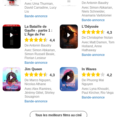
De Antonin Baudry
Avec Uma Thurman,
David Carradine, Lucy
Avec Simon Abkarian,
Liu
Niels Schneider,
Anamaria Vartolomei
Bande-annonce
Bande-annonce
La Bataille de
L'Odyssée
Gaulle - partie 1 :
4,3
L'Âge de Fer
De Christopher Nolan
4,4
Avec Matt Damon, Tom
De Antonin Baudry
Holland, Anne
Avec Simon Abkarian,
Hathaway
Simon Russell Beale,
Bande-annonce
Florian Lesieur
Bande-annonce
Jim Queen
In Waves
4,3
4,2
De Marco Nguyen,
De Phuong Mai
Nicolas Athane
Nguyen
Avec Alex Ramires,
Avec Lyna Khoudri,
Jérémy Gillet, Shirley
Paul Kircher, Rio Vega
Souagnon
Bande-annonce
Bande-annonce
Tous les meilleurs films au ciné