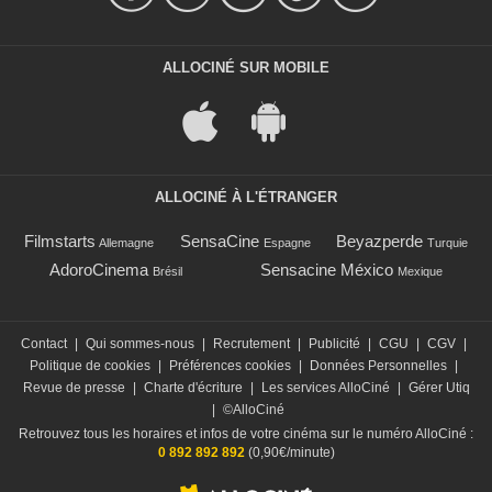
ALLOCINÉ SUR MOBILE
ALLOCINÉ À L'ÉTRANGER
Filmstarts
SensaCine
Beyazperde
Allemagne
Espagne
Turquie
AdoroCinema
Sensacine México
Brésil
Mexique
Contact
|
Qui sommes-nous
|
Recrutement
|
Publicité
|
CGU
|
CGV
|
Politique de cookies
|
Préférences cookies
|
Données Personnelles
|
Revue de presse
|
Charte d'écriture
|
Les services AlloCiné
|
Gérer Utiq
|
©AlloCiné
Retrouvez tous les horaires et infos de votre cinéma sur le numéro AlloCiné :
0 892 892 892
(0,90€/minute)