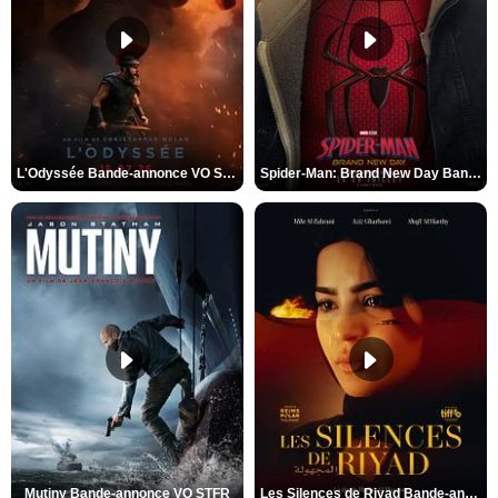
L'Odyssée Bande-annonce VO STFR
Spider-Man: Brand New Day Bande-annonce VO STFR
Mutiny Bande-annonce VO STFR
Les Silences de Riyad Bande-annonce VO STFR