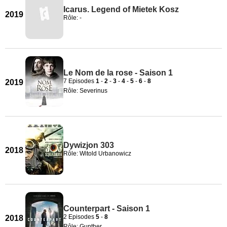
Icarus. Legend of Mietek Kosz
2019
Rôle: -
Le Nom de la rose - Saison 1
7 Episodes
1
-
2
-
3
-
4
-
5
-
6
-
8
2019
Rôle: Severinus
Dywizjon 303
2018
Rôle: Witold Urbanowicz
Counterpart - Saison 1
2 Episodes
5
-
8
2018
Rôle: Gunther