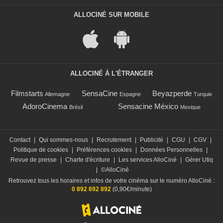
ALLOCINÉ SUR MOBILE
ALLOCINÉ À L'ÉTRANGER
Filmstarts
SensaCine
Beyazperde
Allemagne
Espagne
Turquie
AdoroCinema
Sensacine México
Brésil
Mexique
Contact
|
Qui sommes-nous
|
Recrutement
|
Publicité
|
CGU
|
CGV
|
Politique de cookies
|
Préférences cookies
|
Données Personnelles
|
Revue de presse
|
Charte d'écriture
|
Les services AlloCiné
|
Gérer Utiq
|
©AlloCiné
Retrouvez tous les horaires et infos de votre cinéma sur le numéro AlloCiné :
0 892 892 892
(0,90€/minute)