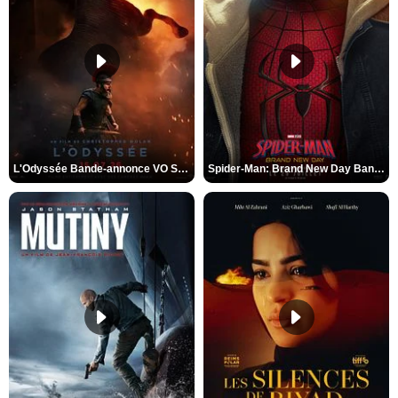
L'Odyssée Bande-annonce VO STFR
Spider-Man: Brand New Day Bande-annonce VO STFR