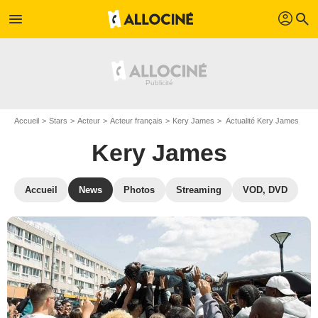
profil
menu
search
Accueil
Stars
Acteur
Acteur français
Kery James
Actualité Kery James
Kery James
Accueil
News
Photos
Streaming
VOD, DVD