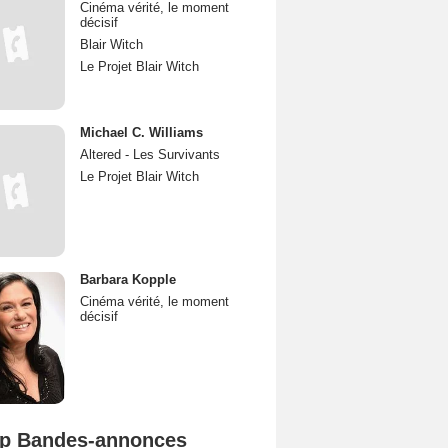
Cinéma vérité, le moment
décisif
Blair Witch
Le Projet Blair Witch
Michael C. Williams
Altered - Les Survivants
Le Projet Blair Witch
Barbara Kopple
Cinéma vérité, le moment
décisif
p Bandes-annonces
Spider-Man: Brand New Day Bande-annonce VO STFR
L'Odyssée Bande-annonce VO STFR
Mutiny Bande-annonce VO STFR