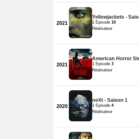
Yellowjackets - Sai
1 Episode
10
2021
Réalisateur
American Horror Sto
1 Episode
3
2021
Réalisateur
neXt - Saison 1
1 Episode
4
2020
Réalisateur