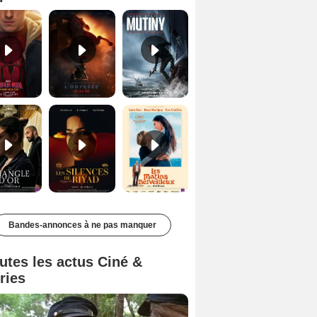
Le Triangle d'or Bande-annonce VF
Les Silences de Riyad Bande-annonce VO STFR
Les Matins merveilleux Bande-annonce VF
Bandes-annonces à ne pas manquer
utes les actus Ciné &
ries