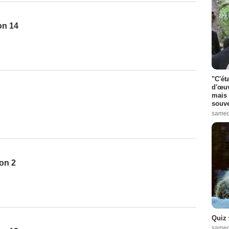
on 14
"C'ét
d'œuv
mais 
souve
samed
on 2
Quiz 
samed