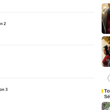
on 2
on 3
To
Sé