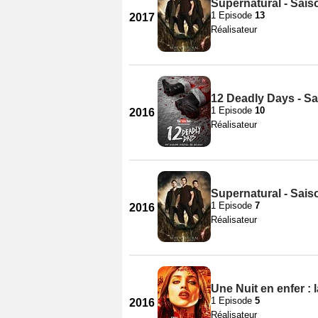
Supernatural - Sais
1 Episode
13
2017
Réalisateur
12 Deadly Days - Sa
1 Episode
10
2016
Réalisateur
Supernatural - Sais
1 Episode
7
2016
Réalisateur
Une Nuit en enfer : l
1 Episode
5
2016
Réalisateur