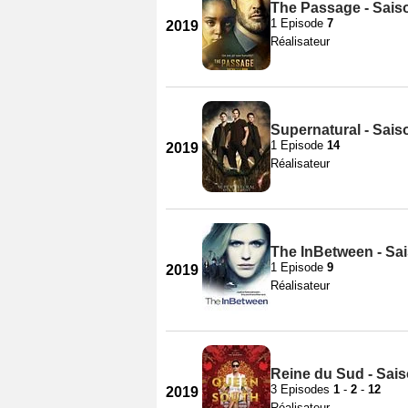
The Passage - Sais
1 Episode
7
2019
Réalisateur
Supernatural - Sais
1 Episode
14
2019
Réalisateur
The InBetween - Sa
1 Episode
9
2019
Réalisateur
Reine du Sud - Sais
3 Episodes
1
-
2
-
12
2019
Réalisateur