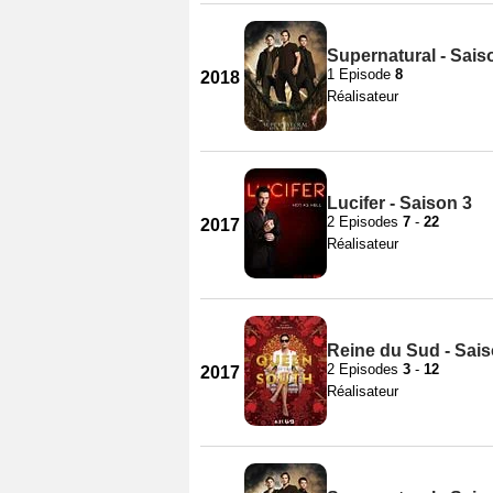
Supernatural - Sais
1 Episode
8
2018
Réalisateur
Lucifer - Saison 3
2 Episodes
7
-
22
2017
Réalisateur
Reine du Sud - Sais
2 Episodes
3
-
12
2017
Réalisateur