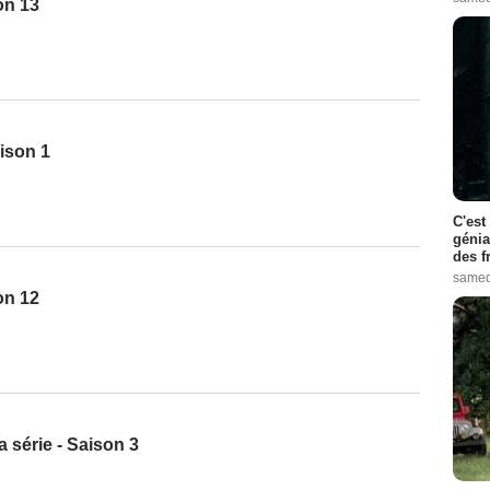
on 13
ison 1
C'est
génia
des f
samed
on 12
a série - Saison 3