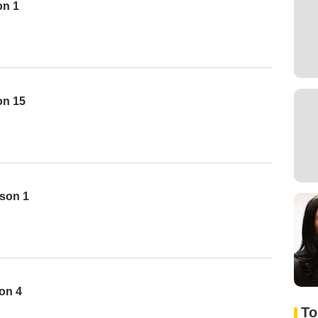
on 1
on 15
ison 1
on 4
To