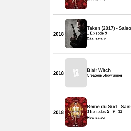
Taken (2017) - Sais
1 Episode
9
2018
Réalisateur
Blair Witch
2018
Créateur/Showrunner
Reine du Sud - Sais
3 Episodes
5
-
9
-
13
2018
Réalisateur