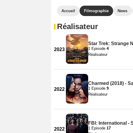
Accueil
Filmographie
News
Réalisateur
Star Trek: Strange 
1 Episode
4
2023
Réalisateur
Charmed (2018) - S
1 Episode
9
2022
Réalisateur
FBI: International -
1 Episode
17
2022