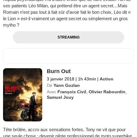
ses patients Léo Milan, qui prétend être un agent secret…Mais
Romain n’est pas tout à fait sûr d’avoir fait le bon choix, Léo dit «
le Lion » est-il vraiment un agent secret ou simplement un gros
mytho ?
STREAMING
Burn Out
3 janvier 2018
|
1h 43min
|
Action
De
Yann Gozlan
Avec
François Civil
,
Olivier Rabourdin
,
Samuel Jouy
Tête brûlée, accro aux sensations fortes, Tony ne vit que pour
une seule chose : devenir pilote professionnel de moto superbike.