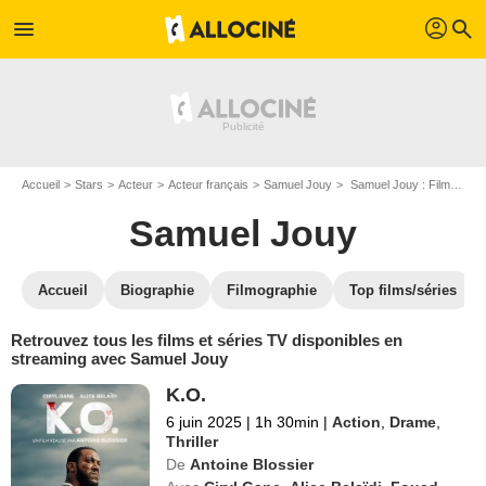
profil
menu
search
Accueil
Stars
Acteur
Acteur français
Samuel Jouy
Samuel Jouy : Films et séries online
Samuel Jouy
Accueil
Biographie
Filmographie
Top films/séries
Retrouvez tous les films et séries TV disponibles en
streaming avec Samuel Jouy
K.O.
6 juin 2025
|
1h 30min
|
Action
,
Drame
,
Thriller
De
Antoine Blossier