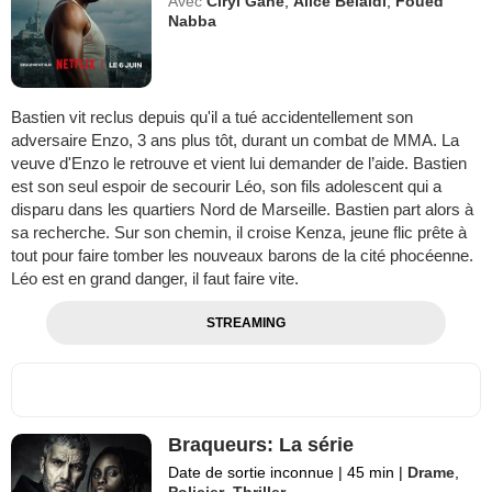
Avec
Ciryl Gane
,
Alice Belaïdi
,
Foued
Nabba
Bastien vit reclus depuis qu'il a tué accidentellement son
adversaire Enzo, 3 ans plus tôt, durant un combat de MMA. La
veuve d'Enzo le retrouve et vient lui demander de l’aide. Bastien
est son seul espoir de secourir Léo, son fils adolescent qui a
disparu dans les quartiers Nord de Marseille. Bastien part alors à
sa recherche. Sur son chemin, il croise Kenza, jeune flic prête à
tout pour faire tomber les nouveaux barons de la cité phocéenne.
Léo est en grand danger, il faut faire vite.
STREAMING
Braqueurs: La série
Date de sortie inconnue
|
45 min
|
Drame
,
Policier
,
Thriller