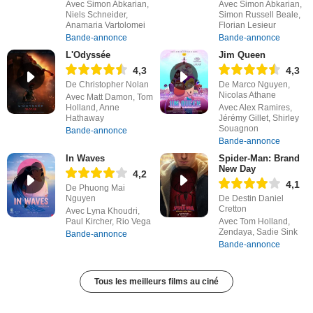
Avec Simon Abkarian,
Avec Simon Abkarian,
Niels Schneider,
Simon Russell Beale,
Anamaria Vartolomei
Florian Lesieur
Bande-annonce
Bande-annonce
L'Odyssée
Jim Queen
4,3
4,3
De Christopher Nolan
De Marco Nguyen,
Nicolas Athane
Avec Matt Damon, Tom
Holland, Anne
Avec Alex Ramires,
Hathaway
Jérémy Gillet, Shirley
Souagnon
Bande-annonce
Bande-annonce
In Waves
Spider-Man: Brand
New Day
4,2
4,1
De Phuong Mai
Nguyen
De Destin Daniel
Cretton
Avec Lyna Khoudri,
Paul Kircher, Rio Vega
Avec Tom Holland,
Zendaya, Sadie Sink
Bande-annonce
Bande-annonce
Tous les meilleurs films au ciné