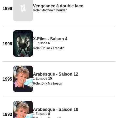
Vengeance à double face
1996
Rôle: Matthew Sheridan
X-Files - Saison 4
1 Episode
6
1996
Rôle: Dr Jack Franklin
Arabesque - Saison 12
1 Episode
15
1995
Rôle: Dirk Matheson
Arabesque - Saison 10
1 Episode
8
1993