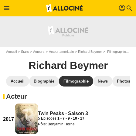
profil
menu
search
Accueil
Stars
Acteurs
Acteur américain
Richard Beymer
Filmographie Richard Beymer
Richard Beymer
Accueil
Biographie
Filmographie
News
Photos
Acteur
Twin Peaks - Saison 3
5 Episodes
1
-
7
-
9
-
10
-
17
2017
Rôle: Benjamin Horne