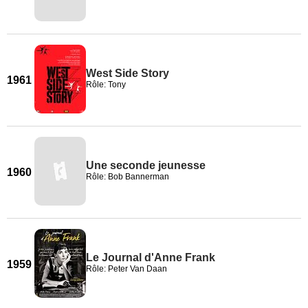
West Side Story
1961
Rôle: Tony
Une seconde jeunesse
1960
Rôle: Bob Bannerman
Le Journal d'Anne Frank
1959
Rôle: Peter Van Daan