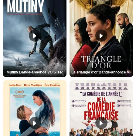
Mutiny Bande-annonce VO STFR
Le Triangle d'or Bande-annonce VF