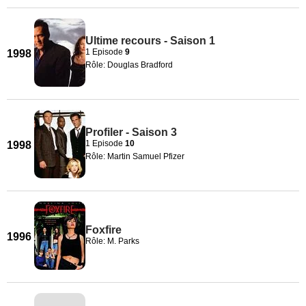
Ultime recours - Saison 1
1 Episode
9
1998
Rôle: Douglas Bradford
Profiler - Saison 3
1 Episode
10
1998
Rôle: Martin Samuel Pfizer
Foxfire
1996
Rôle: M. Parks