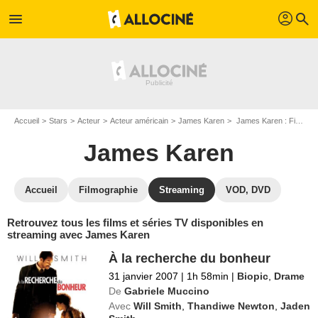
profil
menu
search
Accueil
Stars
Acteur
Acteur américain
James Karen
James Karen : Films et séries online
James Karen
Accueil
Filmographie
Streaming
VOD, DVD
Retrouvez tous les films et séries TV disponibles en
streaming avec James Karen
À la recherche du bonheur
31 janvier 2007
|
1h 58min
|
Biopic
,
Drame
De
Gabriele Muccino
Avec
Will Smith
,
Thandiwe Newton
,
Jaden