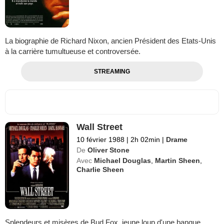
La biographie de Richard Nixon, ancien Président des Etats-Unis
à la carrière tumultueuse et controversée.
STREAMING
Wall Street
10 février 1988
|
2h 02min
|
Drame
De
Oliver Stone
Avec
Michael Douglas
,
Martin Sheen
,
Charlie Sheen
Splendeurs et misères de Bud Fox, jeune loup d'une banque