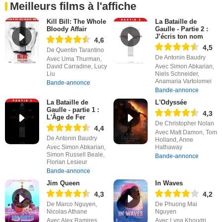
Meilleurs films à l'affiche
Kill Bill: The Whole
La Bataille de
Bloody Affair
Gaulle - Partie 2 :
J’écris ton nom
4,6
4,5
De Quentin Tarantino
De Antonin Baudry
Avec Uma Thurman,
David Carradine, Lucy
Avec Simon Abkarian,
Liu
Niels Schneider,
Anamaria Vartolomei
Bande-annonce
Bande-annonce
La Bataille de
L'Odyssée
Gaulle - partie 1 :
4,3
L'Âge de Fer
De Christopher Nolan
4,4
Avec Matt Damon, Tom
De Antonin Baudry
Holland, Anne
Avec Simon Abkarian,
Hathaway
Simon Russell Beale,
Bande-annonce
Florian Lesieur
Bande-annonce
Jim Queen
In Waves
4,3
4,2
De Marco Nguyen,
De Phuong Mai
Nicolas Athane
Nguyen
Avec Alex Ramires,
Avec Lyna Khoudri,