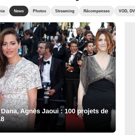
hie
News
Photos
Streaming
Récompenses
VOD, D
 Dana, Agnès Jaoui : 100 projets de
18