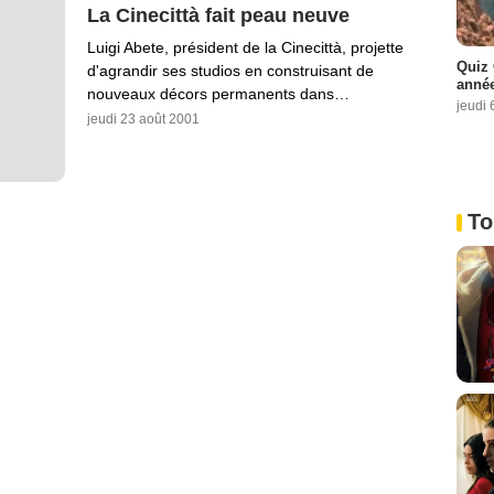
La Cinecittà fait peau neuve
Luigi Abete, président de la Cinecittà, projette
Quiz 
d'agrandir ses studios en construisant de
année
nouveaux décors permanents dans…
jeudi 
jeudi 23 août 2001
To