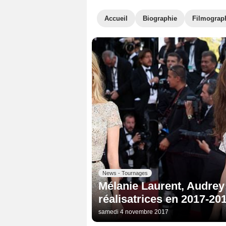
Accueil
Biographie
Filmograp
News - Tournages
Mélanie Laurent, Audrey
réalisatrices en 2017-20
samedi 4 novembre 2017