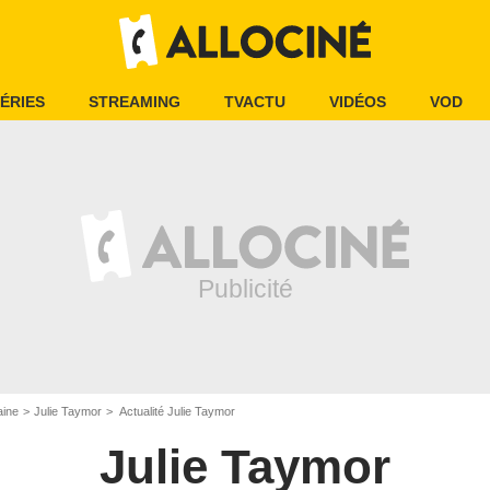
ÉRIES
STREAMING
TVACTU
VIDÉOS
VOD
aine
Julie Taymor
Actualité Julie Taymor
Julie Taymor