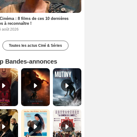
Cinéma : 8 films de ces 10 dernières
s à reconnaître !
6 août 2026
Toutes les actus Ciné & Séries
p Bandes-annonces
Spider-Man: Brand New Day Bande-annonce VO STFR
L'Odyssée Bande-annonce VO STFR
Mutiny Bande-annonce VO STFR
Le Triangle d'or Bande-annonce VF
Les Matins merveilleux Bande-annonce VF
De la Comédie-Française Teaser VF