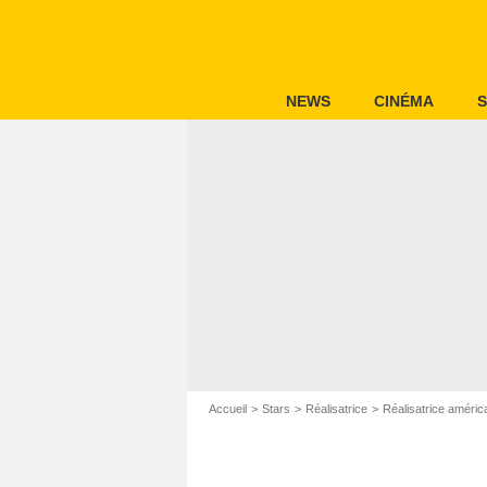
NEWS
CINÉMA
S
Accueil
Stars
Réalisatrice
Réalisatrice améric