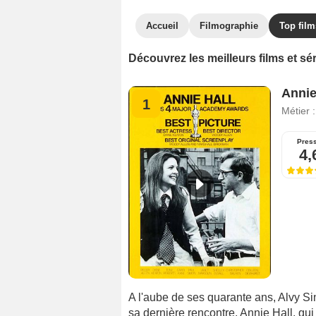
Accueil
Filmographie
Top film
Découvrez les meilleurs films et s
Annie
1
Métier 
Pres
4,
A l'aube de ses quarante ans, Alvy Sing
sa dernière rencontre, Annie Hall, qui 