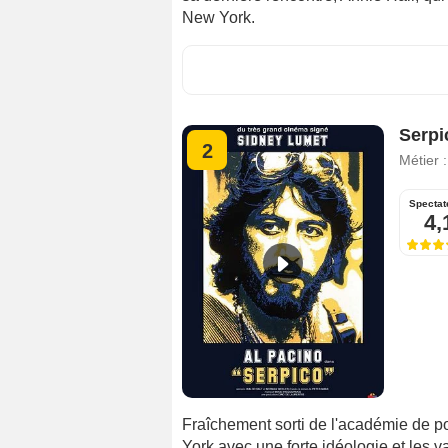
New York.
Serpi
2
Métier 
Spectat
4,
Fraîchement sorti de l'académie de 
York avec une forte idéologie et les va