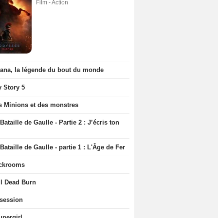
Film - Action
iana, la légende du bout du monde
y Story 5
s Minions et des monstres
Bataille de Gaulle - Partie 2 : J’écris ton
Bataille de Gaulle - partie 1 : L'Âge de Fer
ckrooms
il Dead Burn
session
upergirl