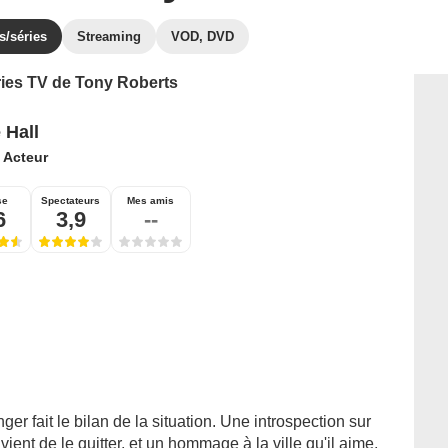
s/séries
Streaming
VOD, DVD
éries TV de Tony Roberts
 Hall
:
Acteur
se
Spectateurs
Mes amis
6
3,9
--
er fait le bilan de la situation. Une introspection sur
vient de le quitter, et un hommage à la ville qu'il aime,