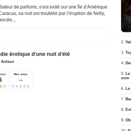
réateur de parfums, s'est exilé sur une île d'Amérique
aracas, sa nuit est troublée par l'irruption de Nelly,
ancée...
2.
Va
3.
To
ie érotique d'une nuit d'été
:
Acteur
4.
De
5.
La 
eurs
Mes amis
nom
6
--
6.
La 
7.
Ba
8.
Ev
9.
Ob
10.
S