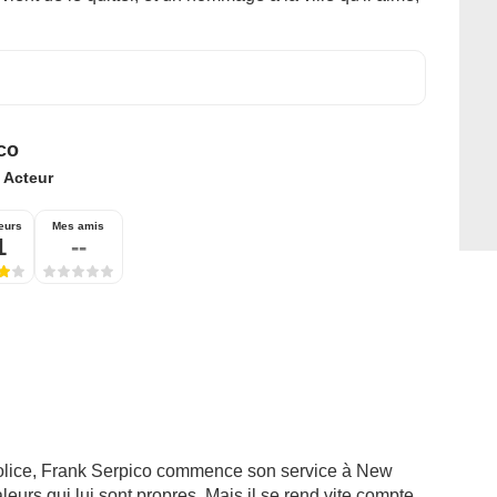
co
:
Acteur
eurs
Mes amis
1
--
police, Frank Serpico commence son service à New
leurs qui lui sont propres. Mais il se rend vite compte