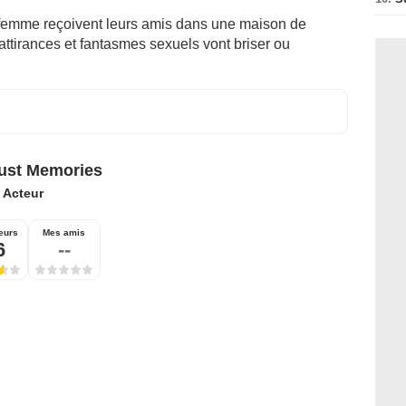
 femme reçoivent leurs amis dans une maison de
tirances et fantasmes sexuels vont briser ou
ust Memories
:
Acteur
eurs
Mes amis
6
--