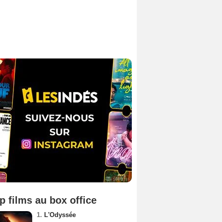
p films au box office
1.
L'Odyssée