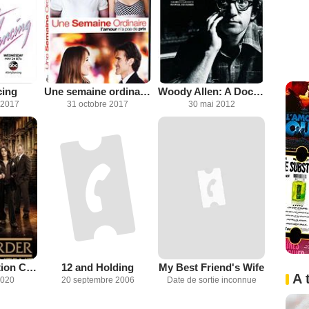
cing
Une semaine ordinaire
Woody Allen: A Documentary
 2017
31 octobre 2017
30 mai 2012
New York Section Criminelle
12 and Holding
My Best Friend's Wife
A 
2020
20 septembre 2006
Date de sortie inconnue