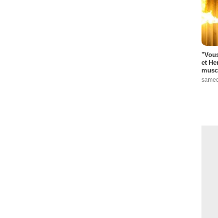
"Vous
et He
muscl
samed