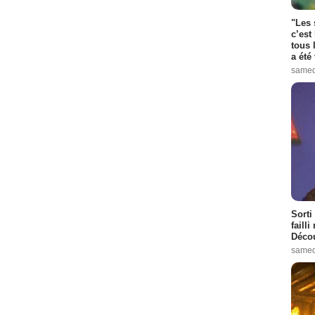
"Les 
c’est
tous 
a été 
samed
Sorti
failli
Décou
samed