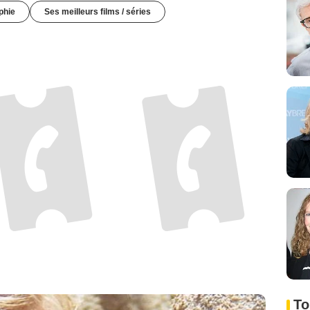
phie
Ses meilleurs films / séries
To