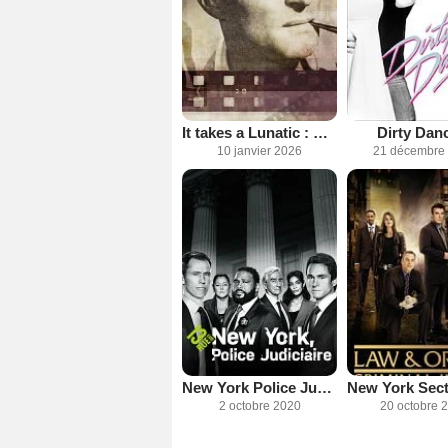
It takes a Lunatic : Wynn Handman et la passion du théâtre
Dirty Dan
10 janvier 2026
21 décembre
New York Police Judiciaire
2 octobre 2020
20 octobre 