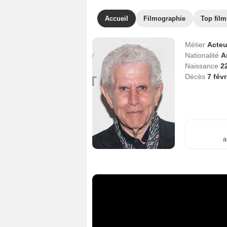
Accueil
Filmographie
Top film
Métier
Acteu
Nationalité
A
Naissance
2
Décès
7 fév
a