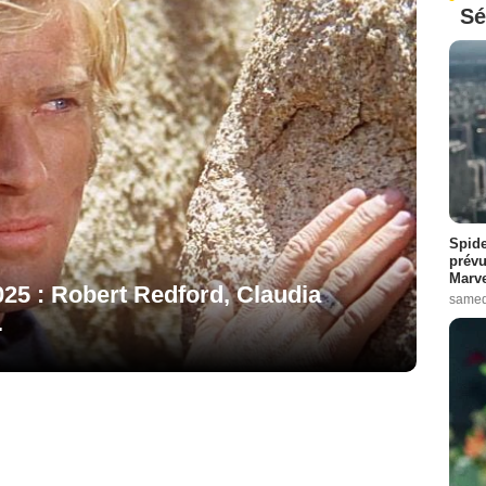
Sé
Spide
prévu
Marve
2025 : Robert Redford, Claudia
samed
.