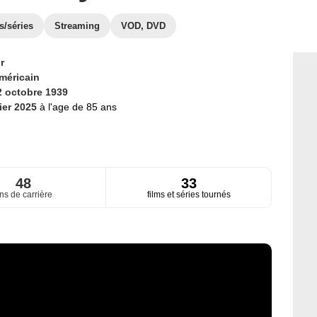
s/séries
Streaming
VOD, DVD
r
méricain
2 octobre 1939
rier 2025
à l'age de 85 ans
48
33
ns de carrière
films et séries tournés