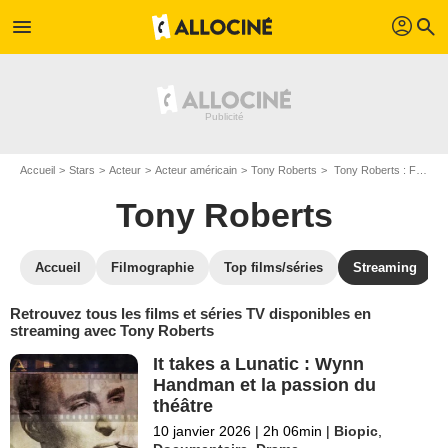
profil
menu
search
Accueil
Stars
Acteur
Acteur américain
Tony Roberts
Tony Roberts : Films et séries online
Tony Roberts
Accueil
Filmographie
Top films/séries
Streaming
Retrouvez tous les films et séries TV disponibles en
streaming avec Tony Roberts
It takes a Lunatic : Wynn
Handman et la passion du
théâtre
10 janvier 2026
|
2h 06min
|
Biopic
,