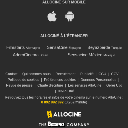
ALLOCINÉ SUR MOBILE
ALLOCINÉ À L'ÉTRANGER
Filmstarts
SensaCine
Beyazperde
Allemagne
Espagne
Turquie
AdoroCinema
Sensacine México
Brésil
Mexique
Contact
|
Qui sommes-nous
|
Recrutement
|
Publicité
|
CGU
|
CGV
|
Politique de cookies
|
Préférences cookies
|
Données Personnelles
|
Revue de presse
|
Charte d'écriture
|
Les services AlloCiné
|
Gérer Utiq
|
©AlloCiné
Retrouvez tous les horaires et infos de votre cinéma sur le numéro AlloCiné :
0 892 892 892
(0,90€/minute)