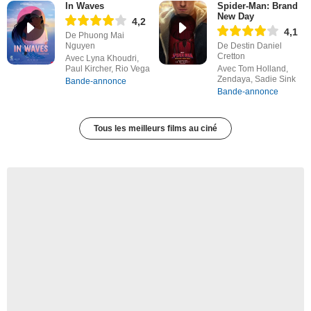
In Waves
Spider-Man: Brand
New Day
4,2
4,1
De Phuong Mai
Nguyen
De Destin Daniel
Cretton
Avec Lyna Khoudri,
Paul Kircher, Rio Vega
Avec Tom Holland,
Zendaya, Sadie Sink
Bande-annonce
Bande-annonce
Tous les meilleurs films au ciné