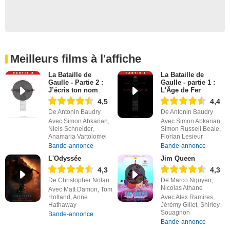
Meilleurs films à l'affiche
La Bataille de
La Bataille de
Gaulle - Partie 2 :
Gaulle - partie 1 :
J’écris ton nom
L'Âge de Fer
4,5
4,4
De Antonin Baudry
De Antonin Baudry
Avec Simon Abkarian,
Avec Simon Abkarian,
Niels Schneider,
Simon Russell Beale,
Anamaria Vartolomei
Florian Lesieur
Bande-annonce
Bande-annonce
L'Odyssée
Jim Queen
4,3
4,3
De Christopher Nolan
De Marco Nguyen,
Nicolas Athane
Avec Matt Damon, Tom
Holland, Anne
Avec Alex Ramires,
Hathaway
Jérémy Gillet, Shirley
Souagnon
Bande-annonce
Bande-annonce