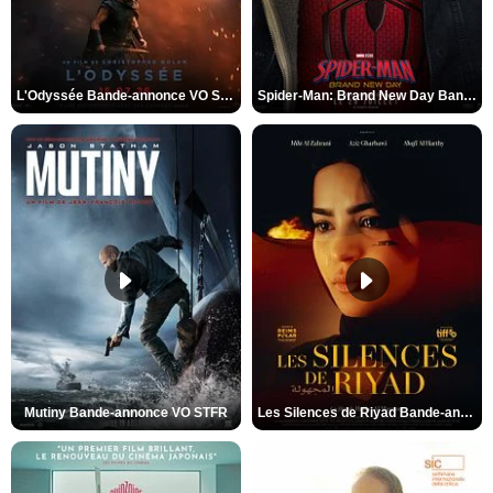
L'Odyssée Bande-annonce VO STFR
Spider-Man: Brand New Day Bande-annonce VO STFR
Mutiny Bande-annonce VO STFR
Les Silences de Riyad Bande-annonce VO STFR