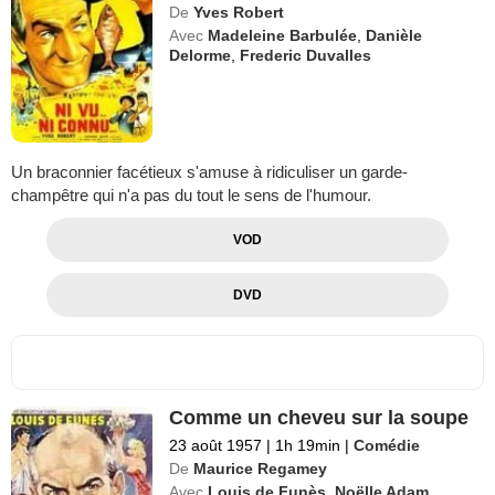
De
Yves Robert
Avec
Madeleine Barbulée
,
Danièle
Delorme
,
Frederic Duvalles
Un braconnier facétieux s'amuse à ridiculiser un garde-
champêtre qui n'a pas du tout le sens de l'humour.
VOD
DVD
Comme un cheveu sur la soupe
23 août 1957
|
1h 19min
|
Comédie
De
Maurice Regamey
Avec
Louis de Funès
,
Noëlle Adam
,