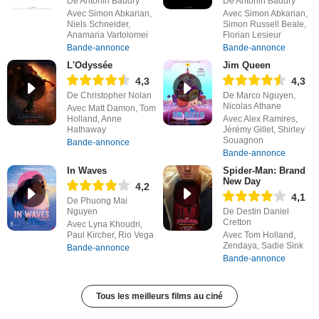
De Antonin Baudry
De Antonin Baudry
Avec Simon Abkarian,
Avec Simon Abkarian,
Niels Schneider,
Simon Russell Beale,
Anamaria Vartolomei
Florian Lesieur
Bande-annonce
Bande-annonce
L'Odyssée
Jim Queen
4,3
4,3
De Christopher Nolan
De Marco Nguyen,
Nicolas Athane
Avec Matt Damon, Tom
Holland, Anne
Avec Alex Ramires,
Hathaway
Jérémy Gillet, Shirley
Souagnon
Bande-annonce
Bande-annonce
In Waves
Spider-Man: Brand
New Day
4,2
4,1
De Phuong Mai
Nguyen
De Destin Daniel
Cretton
Avec Lyna Khoudri,
Paul Kircher, Rio Vega
Avec Tom Holland,
Zendaya, Sadie Sink
Bande-annonce
Bande-annonce
Tous les meilleurs films au ciné