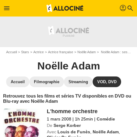
profil
menu
search
Accueil
Stars
Actrice
Actrice française
Noëlle Adam
Noëlle Adam : ses Blu-Ray, DVD, VOD, SVOD
Noëlle Adam
Accueil
Filmographie
Streaming
VOD, DVD
Retrouvez tous les films et séries TV disponibles en DVD ou
Blu-ray avec Noëlle Adam
L'homme orchestre
1 mars 2008
|
1h 25min
|
Comédie
De
Serge Korber
Avec
Louis de Funès
,
Noëlle Adam
,