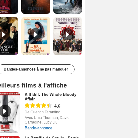
Le Triangle d'or Bande-annonce VF
Les Matins merveilleux Bande-annonce VF
De la Comédie-Française Teaser VF
Bandes-annonces à ne pas manquer
illeurs films à l'affiche
Kill Bill: The Whole Bloody
Affair
4,6
De Quentin Tarantino
Avec Uma Thurman, David
Carradine, Lucy Liu
Bande-annonce