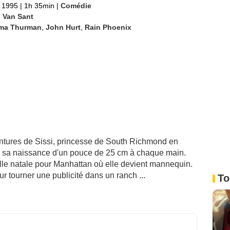
 1995
|
1h 35min
|
Comédie
 Van Sant
ma Thurman
,
John Hurt
,
Rain Phoenix
ventures de Sissi, princesse de South Richmond en
é à sa naissance d'un pouce de 25 cm à chaque main.
ille natale pour Manhattan où elle devient mannequin.
r tourner une publicité dans un ranch ...
To