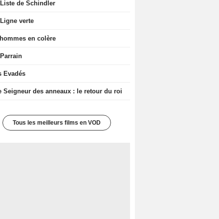
Liste de Schindler
Ligne verte
 hommes en colère
 Parrain
s Evadés
e Seigneur des anneaux : le retour du roi
Tous les meilleurs films en VOD