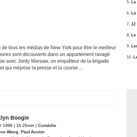
5.
La 
6.
La 
7.
12
8.
Le
9.
Le
 de tous les médias de New York pour être le meilleur
davres sont découverts dans un appartement ravagé
10.
L
équipe avec Jordy Warsaw, un enquêteur de la brigade
 qui méprise la presse et la course ...
lyn Boogie
er 1996
|
1h 25min
|
Comédie
ne Wang
,
Paul Auster