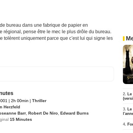
 de bureau dans une fabrique de papier en
 régional, pense être le mec le plus drôle du bureau.
Me
e tolèrent uniquement parce que c'est lui qui signe les
nutes
2.
Le 
(vers
2001
|
2h 00min
|
Thriller
n Herzfeld
3.
Le
oseanne Barr
,
Robert De Niro
,
Edward Burns
l'ann
iginal
15 Minutes
4.
Fo