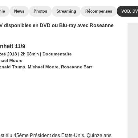
hie
News
Photos
Streaming
Récompenses
VOD, D
s TV disponibles en DVD ou Blu-ray avec Roseanne
nheit 11/9
bre 2018
|
2h 08min
|
Documentaire
hael Moore
onald Trump
,
Michael Moore
,
Roseanne Barr
t élu 45ème Président des Etats-Unis. Quinze ans