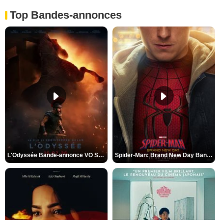
Top Bandes-annonces
L'Odyssée Bande-annonce VO STFR
Spider-Man: Brand New Day Bande-annonce VO STFR