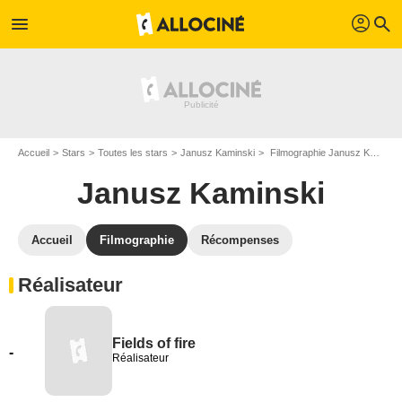
profil
menu
search
Accueil
Stars
Toutes les stars
Janusz Kaminski
Filmographie Janusz Kaminski
Janusz Kaminski
Accueil
Filmographie
Récompenses
Réalisateur
Fields of fire
-
Réalisateur