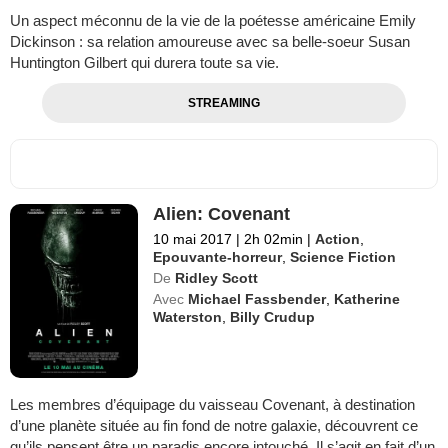
Un aspect méconnu de la vie de la poétesse américaine Emily
Dickinson : sa relation amoureuse avec sa belle-soeur Susan
Huntington Gilbert qui durera toute sa vie.
STREAMING
Alien: Covenant
10 mai 2017
|
2h 02min
|
Action
,
Epouvante-horreur
,
Science Fiction
De
Ridley Scott
Avec
Michael Fassbender
,
Katherine
Waterston
,
Billy Crudup
Les membres d’équipage du vaisseau Covenant, à destination
d’une planète située au fin fond de notre galaxie, découvrent ce
qu’ils pensent être un paradis encore intouché. Il s’agit en fait d’un