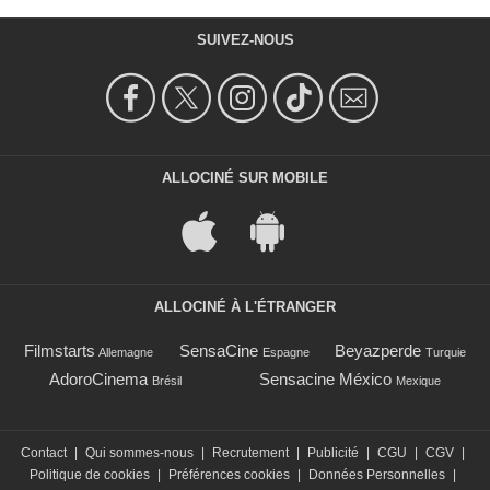
SUIVEZ-NOUS
ALLOCINÉ SUR MOBILE
ALLOCINÉ À L'ÉTRANGER
Filmstarts
SensaCine
Beyazperde
Allemagne
Espagne
Turquie
AdoroCinema
Sensacine México
Brésil
Mexique
Contact
|
Qui sommes-nous
|
Recrutement
|
Publicité
|
CGU
|
CGV
|
Politique de cookies
|
Préférences cookies
|
Données Personnelles
|