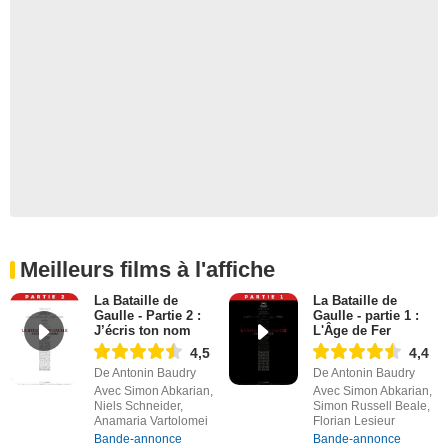
Meilleurs films à l'affiche
La Bataille de
La Bataille de
Gaulle - Partie 2 :
Gaulle - partie 1 :
J’écris ton nom
L'Âge de Fer
4,5
4,4
De Antonin Baudry
De Antonin Baudry
Avec Simon Abkarian,
Avec Simon Abkarian,
Niels Schneider,
Simon Russell Beale,
Anamaria Vartolomei
Florian Lesieur
Bande-annonce
Bande-annonce