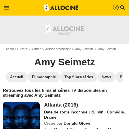
profil
menu
search
Accueil
Stars
Actrice
Actrice américaine
Amy Seimetz
Amy Seimetz : Films et séries online
Amy Seimetz
Accueil
Filmographie
Top films/séries
News
Phot
Retrouvez tous les films et séries TV disponibles en
streaming avec Amy Seimetz
Atlanta (2016)
Date de sortie inconnue
|
30 min
|
Comédie
,
Drame
Créée par
Donald Glover