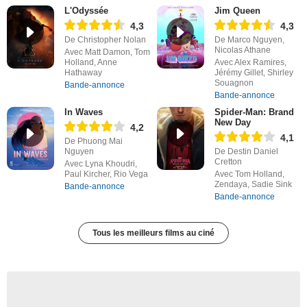
L'Odyssée
Jim Queen
4,3
4,3
De Christopher Nolan
De Marco Nguyen,
Nicolas Athane
Avec Matt Damon, Tom
Holland, Anne
Avec Alex Ramires,
Hathaway
Jérémy Gillet, Shirley
Souagnon
Bande-annonce
Bande-annonce
In Waves
Spider-Man: Brand
New Day
4,2
4,1
De Phuong Mai
Nguyen
De Destin Daniel
Cretton
Avec Lyna Khoudri,
Paul Kircher, Rio Vega
Avec Tom Holland,
Zendaya, Sadie Sink
Bande-annonce
Bande-annonce
Tous les meilleurs films au ciné