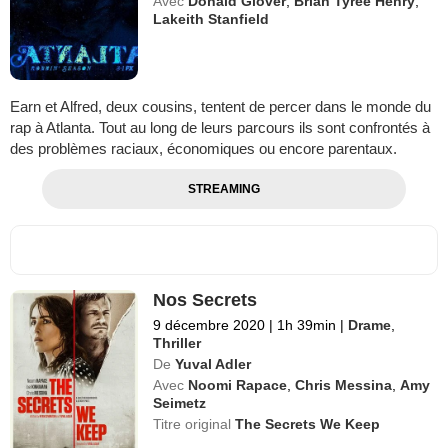
Avec
Donald Glover
,
Brian Tyree Henry
,
Lakeith Stanfield
Earn et Alfred, deux cousins, tentent de percer dans le monde du
rap à Atlanta. Tout au long de leurs parcours ils sont confrontés à
des problèmes raciaux, économiques ou encore parentaux.
STREAMING
Nos Secrets
9 décembre 2020
|
1h 39min
|
Drame
,
Thriller
De
Yuval Adler
Avec
Noomi Rapace
,
Chris Messina
,
Amy
Seimetz
Titre original
The Secrets We Keep