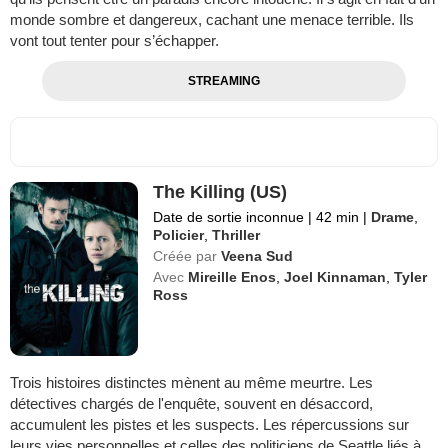
monde sombre et dangereux, cachant une menace terrible. Ils
vont tout tenter pour s’échapper.
STREAMING
The Killing (US)
Date de sortie inconnue
|
42 min
|
Drame
,
Policier
,
Thriller
Créée par
Veena Sud
Avec
Mireille Enos
,
Joel Kinnaman
,
Tyler
Ross
Trois histoires distinctes mènent au même meurtre. Les
détectives chargés de l'enquête, souvent en désaccord,
accumulent les pistes et les suspects. Les répercussions sur
leurs vies personnelles et celles des politiciens de Seattle liés à