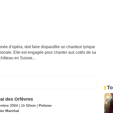
ée d’opéra, doit faire disparaître un chanteur lyrique
tionale. Elle est engagée pour chanter aux cotés de sa
château en Suisse...
To
ai des Orfèvres
embre 2004
|
1h 50min
|
Policier
ier Marchal