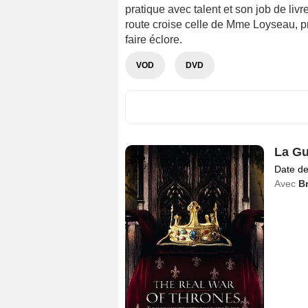
pratique avec talent et son job de liv
route croise celle de Mme Loyseau, pro
faire éclore.
VOD
DVD
La Gu
Date de
Avec
B