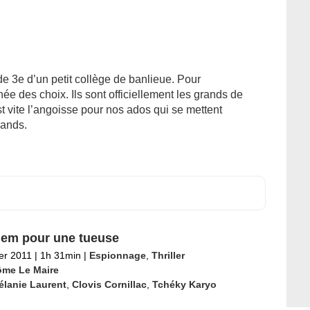
e 3e d’un petit collège de banlieue. Pour
nnée des choix. Ils sont officiellement les grands de
st vite l’angoisse pour nos ados qui se mettent
rands.
em pour une tueuse
ier 2011
|
1h 31min
|
Espionnage
,
Thriller
ôme Le Maire
élanie Laurent
,
Clovis Cornillac
,
Tchéky Karyo