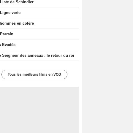
Liste de Schindler
Ligne verte
 hommes en colère
 Parrain
s Evadés
e Seigneur des anneaux : le retour du roi
Tous les meilleurs films en VOD