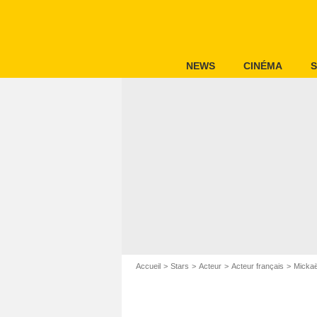
NEWS
CINÉMA
S
Accueil
Stars
Acteur
Acteur français
Mickaë