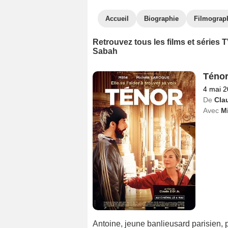
Accueil
Biographie
Filmograp
Retrouvez tous les films et séries
Sabah
Téno
4 mai 
De
Clau
Avec
M
Antoine, jeune banlieusard parisien, p