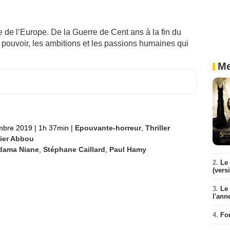
re de l’Europe. De la Guerre de Cent ans à la fin du
e pouvoir, les ambitions et les passions humaines qui
Me
mbre 2019
|
1h 37min
|
Epouvante-horreur
,
Thriller
vier Abbou
dama Niane
,
Stéphane Caillard
,
Paul Hamy
2.
Le 
(vers
3.
Le
l'ann
4.
Fo