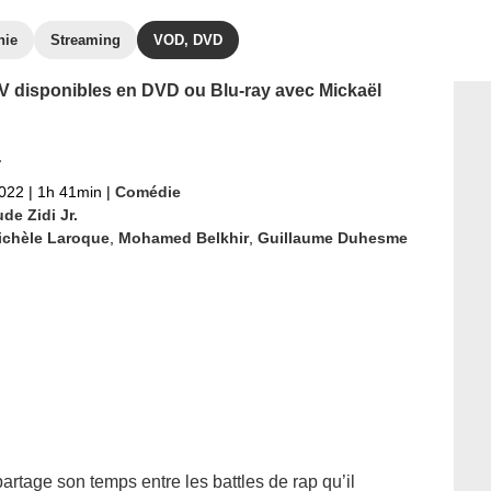
hie
Streaming
VOD, DVD
 TV disponibles en DVD ou Blu-ray avec Mickaël
r
2022
|
1h 41min
|
Comédie
de Zidi Jr.
ichèle Laroque
,
Mohamed Belkhir
,
Guillaume Duhesme
artage son temps entre les battles de rap qu’il