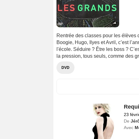
Rentrée des classes pour les élèves d
Boogie, Hugo, Ilyes et Avril, c’est l’a
l'école. Séduire ? Être les boss ? C’e
la pression, tous seuls, comme des g
DVD
Requi
23 févr
De
Jér
Avec
M