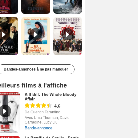
Le Triangle d'or Bande-annonce VF
Les Matins merveilleux Bande-annonce VF
De la Comédie-Française Teaser VF
Bandes-annonces à ne pas manquer
illeurs films à l'affiche
Kill Bill: The Whole Bloody
Affair
4,6
De Quentin Tarantino
Avec Uma Thurman, David
Carradine, Lucy Liu
Bande-annonce