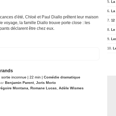
5.
La 
6.
La 
acances d'été, Chloé et Paul Diallo prêtent leur maison
7.
12
de voyage, la famille Diallo trouve porte close : les
pants déclarent être chez eux.
8.
Le
9.
Le
10.
L
rands
 sortie inconnue
|
22 min
|
Comédie dramatique
par
Benjamin Parent
,
Joris Morio
régoire Montana
,
Romane Lucas
,
Adèle Wismes