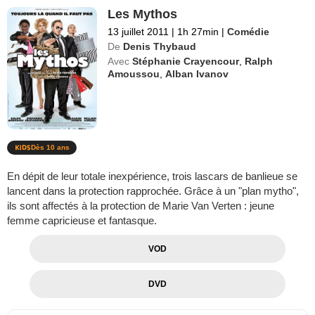
Les Mythos
13 juillet 2011
|
1h 27min
|
Comédie
De
Denis Thybaud
Avec
Stéphanie Crayencour
,
Ralph
Amoussou
,
Alban Ivanov
Dès 10 ans
En dépit de leur totale inexpérience, trois lascars de banlieue se
lancent dans la protection rapprochée. Grâce à un "plan mytho",
ils sont affectés à la protection de Marie Van Verten : jeune
femme capricieuse et fantasque.
VOD
DVD