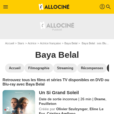
profil
menu
search
Accueil
Stars
Actrice
Actrice française
Baya Belal
Baya Belal : ses Blu-Ray, DVD, VOD, SVOD
Baya Belal
Accueil
Filmographie
Streaming
Récompenses
V
Retrouvez tous les films et séries TV disponibles en DVD ou
Blu-ray avec Baya Belal
Un Si Grand Soleil
Date de sortie inconnue
|
26 min
|
Drame
,
Feuilleton
Créée par
Olivier Szulzynger
,
Eline Le
Fur
,
Cristina Arellano