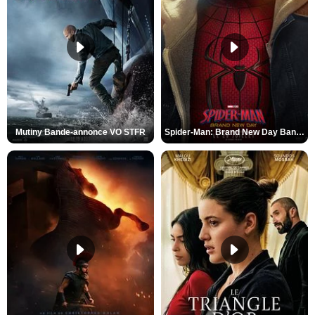
Mutiny Bande-annonce VO STFR
Spider-Man: Brand New Day Bande-annonce VO STFR