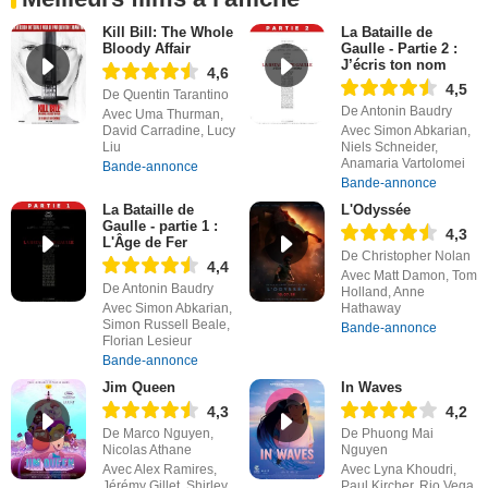
Kill Bill: The Whole
La Bataille de
Bloody Affair
Gaulle - Partie 2 :
J’écris ton nom
4,6
4,5
De Quentin Tarantino
De Antonin Baudry
Avec Uma Thurman,
David Carradine, Lucy
Avec Simon Abkarian,
Liu
Niels Schneider,
Anamaria Vartolomei
Bande-annonce
Bande-annonce
La Bataille de
L'Odyssée
Gaulle - partie 1 :
4,3
L'Âge de Fer
De Christopher Nolan
4,4
Avec Matt Damon, Tom
De Antonin Baudry
Holland, Anne
Avec Simon Abkarian,
Hathaway
Simon Russell Beale,
Bande-annonce
Florian Lesieur
Bande-annonce
Jim Queen
In Waves
4,3
4,2
De Marco Nguyen,
De Phuong Mai
Nicolas Athane
Nguyen
Avec Alex Ramires,
Avec Lyna Khoudri,
Jérémy Gillet, Shirley
Paul Kircher, Rio Vega