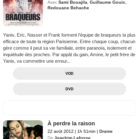
Avec
Sami Bouajila
,
Guillaume Gouix
,
Redouane Behache
Yanis, Eric, Nasser et Frank forment l’équipe de braqueurs la plus
efficace de toute la région Parisienne. Entre chaque coup, chacun
gère comme il peut sa vie familiale, entre paranoïa, isolement et
inquiétude des proches. Par appât du gain, Amine, le petit frère de
Yanis, va commettre une erreur...
VOD
DVD
À perdre la raison
22 août 2012
|
1h 51min
|
Drame
De
Joachim Lafosse