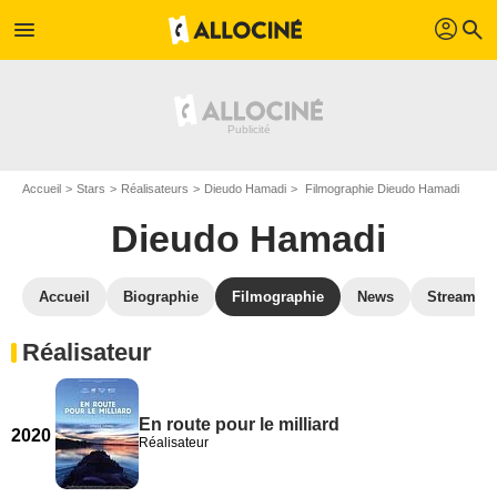
profil
menu
search
Accueil
Stars
Réalisateurs
Dieudo Hamadi
Filmographie Dieudo Hamadi
Dieudo Hamadi
Accueil
Biographie
Filmographie
News
Streamin
Réalisateur
En route pour le milliard
2020
Réalisateur