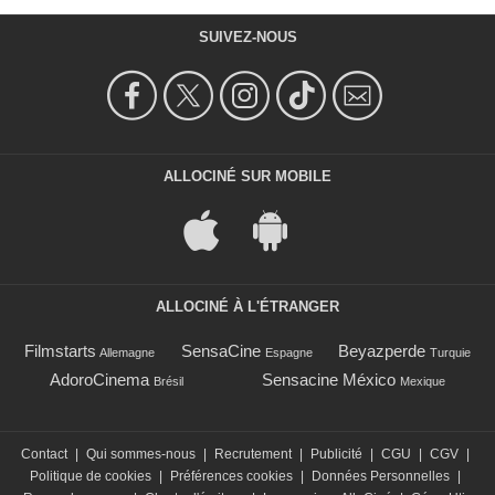
SUIVEZ-NOUS
ALLOCINÉ SUR MOBILE
ALLOCINÉ À L'ÉTRANGER
Filmstarts
SensaCine
Beyazperde
Allemagne
Espagne
Turquie
AdoroCinema
Sensacine México
Brésil
Mexique
Contact
|
Qui sommes-nous
|
Recrutement
|
Publicité
|
CGU
|
CGV
|
Politique de cookies
|
Préférences cookies
|
Données Personnelles
|