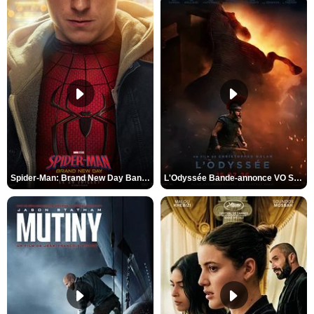
Spider-Man: Brand New Day Bande-annonce VO STFR
L'Odyssée Bande-annonce VO STFR