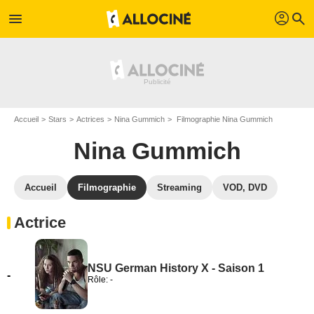
profil
menu
search
Accueil
Stars
Actrices
Nina Gummich
Filmographie Nina Gummich
Nina Gummich
Accueil
Filmographie
Streaming
VOD, DVD
Actrice
NSU German History X - Saison 1
-
Rôle: -