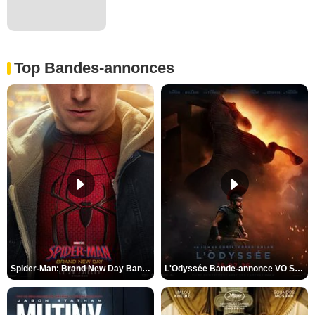
Top Bandes-annonces
Spider-Man: Brand New Day Bande-annonce VO STFR
L'Odyssée Bande-annonce VO STFR