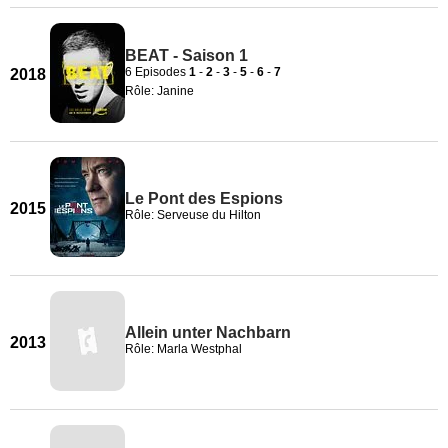
BEAT - Saison 1
6 Episodes
1
-
2
-
3
-
5
-
6
-
7
2018
Rôle: Janine
Le Pont des Espions
2015
Rôle: Serveuse du Hilton
Allein unter Nachbarn
2013
Rôle: Marla Westphal