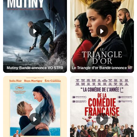
Mutiny Bande-annonce VO STFR
Le Triangle d'or Bande-annonce VF