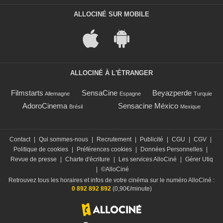
ALLOCINÉ SUR MOBILE
ALLOCINÉ À L'ÉTRANGER
Filmstarts
SensaCine
Beyazperde
Allemagne
Espagne
Turquie
AdoroCinema
Sensacine México
Brésil
Mexique
Contact
|
Qui sommes-nous
|
Recrutement
|
Publicité
|
CGU
|
CGV
|
Politique de cookies
|
Préférences cookies
|
Données Personnelles
|
Revue de presse
|
Charte d'écriture
|
Les services AlloCiné
|
Gérer Utiq
|
©AlloCiné
Retrouvez tous les horaires et infos de votre cinéma sur le numéro AlloCiné :
0 892 892 892
(0,90€/minute)