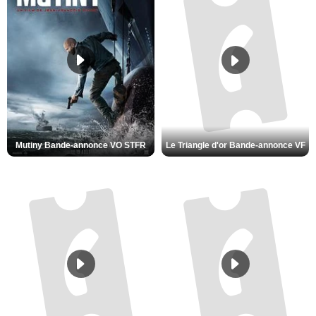
Mutiny Bande-annonce VO STFR
Le Triangle d'or Bande-annonce VF