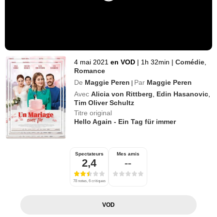
4 mai 2021
en VOD
|
1h 32min
|
Comédie
,
Romance
De
Maggie Peren
Par
Maggie Peren
|
Avec
Alicia von Rittberg
,
Edin Hasanovic
,
Tim Oliver Schultz
Titre original
Hello Again - Ein Tag für immer
Spectateurs
Mes amis
2,4
--
78 notes, 6 critiques
VOD