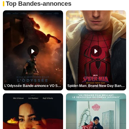
Top Bandes-annonces
L'Odyssée Bande-annonce VO STFR
Spider-Man: Brand New Day Bande-annonce VO STFR