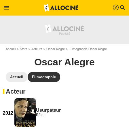
profil
menu
search
Accueil
Stars
Acteurs
Oscar Alegre
Filmographie Oscar Alegre
Oscar Alegre
Accueil
Filmographie
Acteur
Usurpateur
2012
Rôle: -