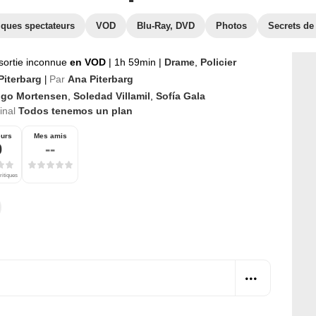
iques spectateurs
VOD
Blu-Ray, DVD
Photos
Secrets de
sortie inconnue
en VOD
|
1h 59min
|
Drame
,
Policier
Piterbarg
Par
Ana Piterbarg
|
ggo Mortensen
,
Soledad Villamil
,
Sofía Gala
ginal
Todos tenemos un plan
eurs
Mes amis
0
--
ritiques