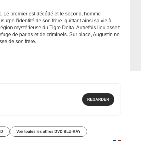
x. Le premier est décédé et le second, homme
urpe l'identité de son frère, quittant ainsi sa vie à
égion mystérieuse du Tigre Delta. Autrefois lieu assez
refuge de parias et de criminels. Sur place, Augustin ne
ssé de son frère.
REGARDER
OD
Voir toutes les offres DVD BLU-RAY