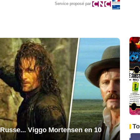
Service proposé par
To
 Russe... Viggo Mortensen en 10