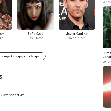
vendr
lamil
Sofía Gala
Javier Godino
dia
Rôle : Rosa
Rôle : Rubén
Juras
 complet et équipe technique
Johan
vendr
s
Suivre son activité