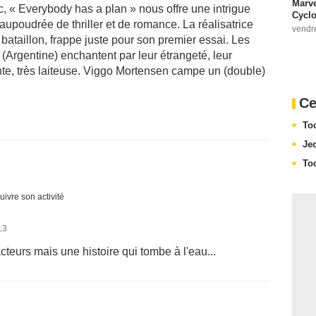
Marve
, « Everybody has a plan » nous offre une intrigue
Cyclo
upoudrée de thriller et de romance. La réalisatrice
vendr
bataillon, frappe juste pour son premier essai. Les
Argentine) enchantent par leur étrangeté, leur
nte, très laiteuse. Viggo Mortensen campe un (double)
Ce
To
Je
To
uivre son activité
13
teurs mais une histoire qui tombe à l'eau...