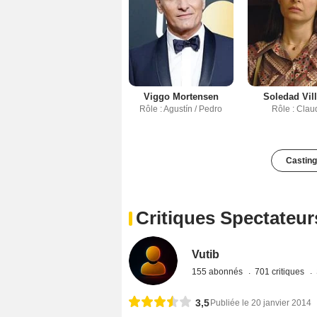
Viggo Mortensen
Soledad Vil
Rôle : Agustín / Pedro
Rôle : Clau
Casting
Critiques Spectateur
Vutib
155 abonnés
701 critiques
3,5
Publiée le 20 janvier 2014