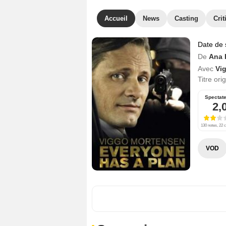
Accueil
News
Casting
Crit
Date de 
De
Ana 
Avec
Vi
Titre ori
Spectat
2,
130 notes, 22 c
VOD