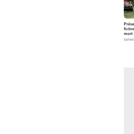
Prése
ficti
mort 
samed