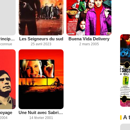
Cuestión de principios
Les Seigneurs du sud
Buena Vida Delivery
inconnue
25 avril 2023
2 mars 2005
voyage
Une Nuit avec Sabrina Love
A 
 2004
14 février 2001