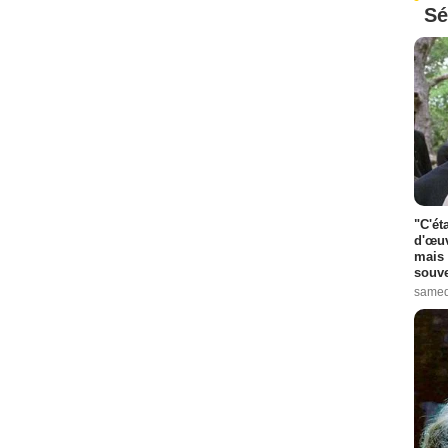
Sé
"C'ét
d'œuv
mais 
souve
samed