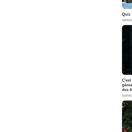
Quiz 
samed
C'est
génia
des f
samed