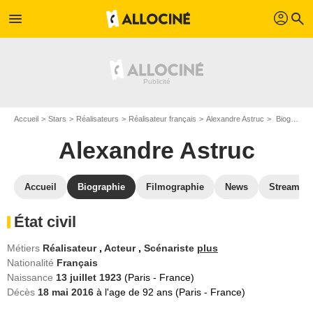
profil
menu
search
Accueil
Stars
Réalisateurs
Réalisateur français
Alexandre Astruc
Biographie Alexandre Astruc
Alexandre Astruc
Accueil
Biographie
Filmographie
News
Streamin
État civil
Métiers
Réalisateur
,
Acteur
,
Scénariste
plus
Nationalité
Français
Naissance
13 juillet 1923
(Paris - France)
Décès
18 mai 2016
à l'age de 92 ans (Paris - France)