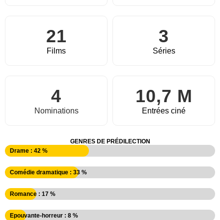
21
3
Films
Séries
4
10,7 M
Nominations
Entrées ciné
GENRES DE PRÉDILECTION
Drame : 42 %
Comédie dramatique : 33 %
Romance : 17 %
Epouvante-horreur : 8 %