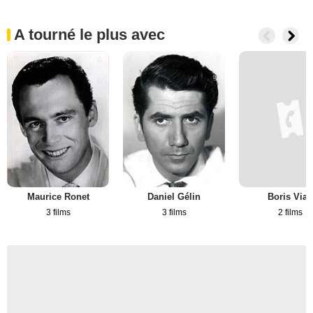
A tourné le plus avec
Maurice Ronet
Daniel Gélin
Boris Vian
3 films
3 films
2 films