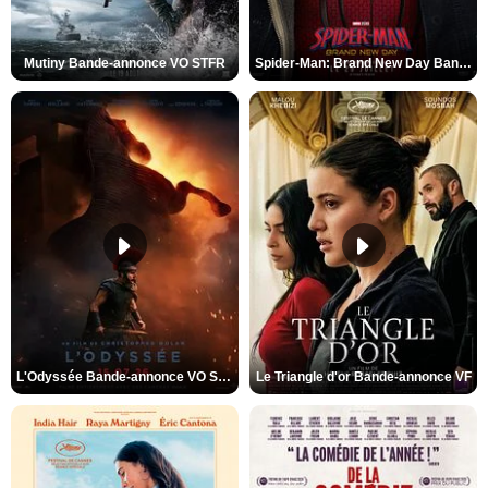
Mutiny Bande-annonce VO STFR
Spider-Man: Brand New Day Bande-annonce VO STFR
L'Odyssée Bande-annonce VO STFR
Le Triangle d'or Bande-annonce VF