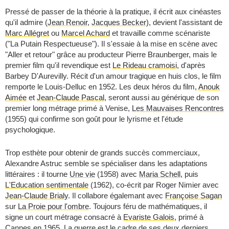
Pressé de passer de la théorie à la pratique, il écrit aux cinéastes
qu'il admire (
Jean Renoir
,
Jacques Becker
), devient l'assistant de
Marc Allégret
ou
Marcel Achard
et travaille comme scénariste
("La Putain Respectueuse"). Il s'essaie à la mise en scène avec
"Aller et retour" grâce au producteur Pierre Braunberger, mais le
premier film qu'il revendique est
Le Rideau cramoisi
, d'après
Barbey D'Aurevilly. Récit d'un amour tragique en huis clos, le film
remporte le Louis-Delluc en 1952. Les deux héros du film,
Anouk
Aimée
et
Jean-Claude Pascal
, seront aussi au générique de son
premier long métrage primé à Venise,
Les Mauvaises Rencontres
(1955) qui confirme son goût pour le lyrisme et l'étude
psychologique.
Trop esthète pour obtenir de grands succès commerciaux,
Alexandre Astruc semble se spécialiser dans les adaptations
littéraires : il tourne
Une vie
(1958) avec
Maria Schell
, puis
L'Education sentimentale
(1962), co-écrit par Roger Nimier avec
Jean-Claude Brialy
. Il collabore égalemant avec
Françoise Sagan
sur
La Proie pour l'ombre
. Toujours féru de mathématiques, il
signe un court métrage consacré à
Evariste Galois
, primé à
Cannes en 1965. La guerre est le cadre de ses deux derniers