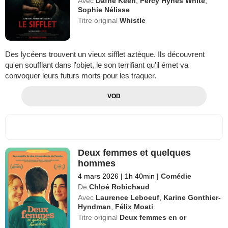
Avec
Dafne Keen
,
Percy Hynes White
,
Sophie Nélisse
Titre original
Whistle
Des lycéens trouvent un vieux sifflet aztèque. Ils découvrent
qu'en soufflant dans l'objet, le son terrifiant qu'il émet va
convoquer leurs futurs morts pour les traquer.
VOD
Deux femmes et quelques
hommes
4 mars 2026
|
1h 40min
|
Comédie
De
Chloé Robichaud
Avec
Laurence Leboeuf
,
Karine Gonthier-
Hyndman
,
Félix Moati
Titre original
Deux femmes en or