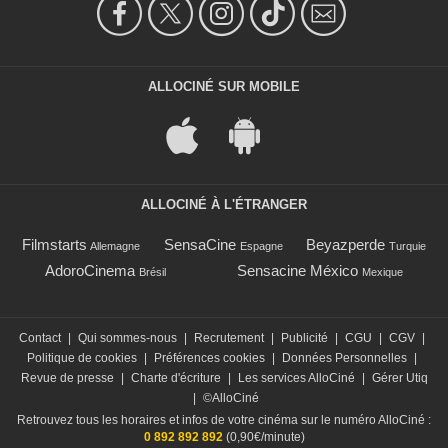
ALLOCINÉ SUR MOBILE
ALLOCINÉ À L'ÉTRANGER
Filmstarts
SensaCine
Beyazperde
Allemagne
Espagne
Turquie
AdoroCinema
Sensacine México
Brésil
Mexique
Contact
|
Qui sommes-nous
|
Recrutement
|
Publicité
|
CGU
|
CGV
|
Politique de cookies
|
Préférences cookies
|
Données Personnelles
|
Revue de presse
|
Charte d'écriture
|
Les services AlloCiné
|
Gérer Utiq
|
©AlloCiné
Retrouvez tous les horaires et infos de votre cinéma sur le numéro AlloCiné :
0 892 892 892
(0,90€/minute)