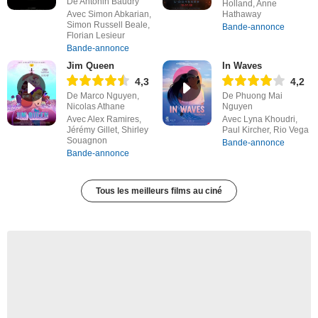
De Antonin Baudry
Holland, Anne
Avec Simon Abkarian,
Hathaway
Simon Russell Beale,
Bande-annonce
Florian Lesieur
Bande-annonce
Jim Queen
In Waves
4,3
4,2
De Marco Nguyen,
De Phuong Mai
Nicolas Athane
Nguyen
Avec Alex Ramires,
Avec Lyna Khoudri,
Jérémy Gillet, Shirley
Paul Kircher, Rio Vega
Souagnon
Bande-annonce
Bande-annonce
Tous les meilleurs films au ciné