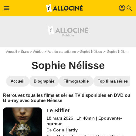
profil
menu
search
Accueil
Stars
Actrice
Actrice canadienne
Sophie Nélisse
Sophie Nélisse : ses Blu-Ray, DVD, VOD, SVOD
Sophie Nélisse
Accueil
Biographie
Filmographie
Top films/séries
Retrouvez tous les films et séries TV disponibles en DVD ou
Blu-ray avec Sophie Nélisse
Le Sifflet
18 mars 2026
|
1h 40min
|
Epouvante-
horreur
De
Corin Hardy