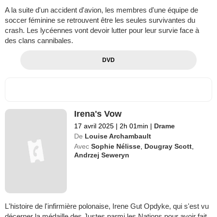
A la suite d'un accident d'avion, les membres d'une équipe de
soccer féminine se retrouvent être les seules survivantes du
crash. Les lycéennes vont devoir lutter pour leur survie face à
des clans cannibales.
DVD
Irena's Vow
17 avril 2025
|
2h 01min
|
Drame
De
Louise Archambault
Avec
Sophie Nélisse
,
Dougray Scott
,
Andrzej Seweryn
L'histoire de l'infirmière polonaise, Irene Gut Opdyke, qui s'est vu
décerner la médaille des Justes parmi les Nations pour avoir fait