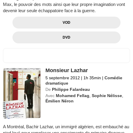
Max, le pouvoir des mots ainsi que leur propre imagination vont
devenir leur seule échappatoire face à la guerre.
VOD
DVD
Monsieur Lazhar
5 septembre 2012
|
1h 35min
|
Comédie
dramatique
De
Philippe Falardeau
Avec
Mohamed Fellag
,
Sophie Nélisse
,
Émilien Néron
A Montréal, Bachir Lazhar, un immigré algérien, est embauché au
pied levé pour remplacer une enseignante de primaire disparue