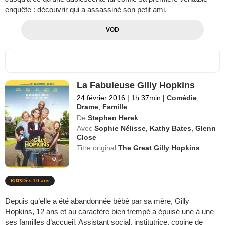
enquête : découvrir qui a assassiné son petit ami.
VOD
La Fabuleuse Gilly Hopkins
24 février 2016
|
1h 37min
|
Comédie
,
Drame
,
Famille
De
Stephen Herek
Avec
Sophie Nélisse
,
Kathy Bates
,
Glenn
Close
Titre original
The Great Gilly Hopkins
Dès 10 ans
Depuis qu’elle a été abandonnée bébé par sa mère, Gilly
Hopkins, 12 ans et au caractère bien trempé a épuisé une à une
ses familles d’accueil. Assistant social, institutrice, copine de