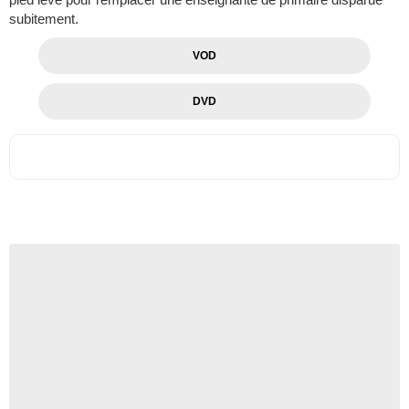
subitement.
VOD
DVD