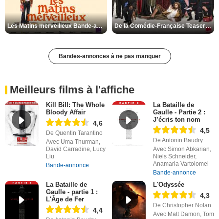
Les Matins merveilleux Bande-annonce VF
De la Comédie-Française Teaser VF
Bandes-annonces à ne pas manquer
Meilleurs films à l'affiche
Kill Bill: The Whole
La Bataille de
Bloody Affair
Gaulle - Partie 2 :
J’écris ton nom
4,6
4,5
De Quentin Tarantino
De Antonin Baudry
Avec Uma Thurman,
David Carradine, Lucy
Avec Simon Abkarian,
Liu
Niels Schneider,
Anamaria Vartolomei
Bande-annonce
Bande-annonce
La Bataille de
L'Odyssée
Gaulle - partie 1 :
4,3
L'Âge de Fer
De Christopher Nolan
4,4
Avec Matt Damon, Tom