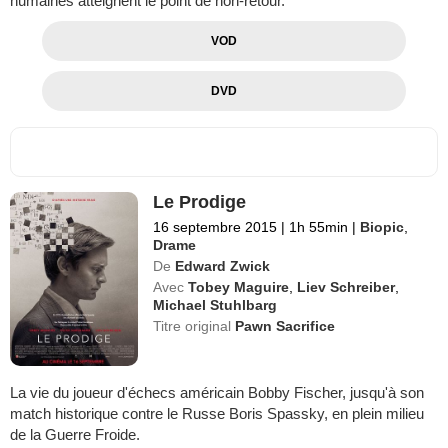
humaines atteignent le point de non-retour.
VOD
DVD
Le Prodige
16 septembre 2015
|
1h 55min
|
Biopic
,
Drame
De
Edward Zwick
Avec
Tobey Maguire
,
Liev Schreiber
,
Michael Stuhlbarg
Titre original
Pawn Sacrifice
La vie du joueur d'échecs américain Bobby Fischer, jusqu'à son
match historique contre le Russe Boris Spassky, en plein milieu
de la Guerre Froide.