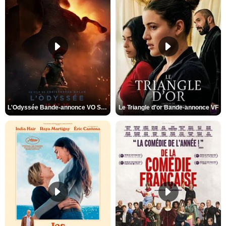
L'Odyssée Bande-annonce VO STFR
Le Triangle d'or Bande-annonce VF