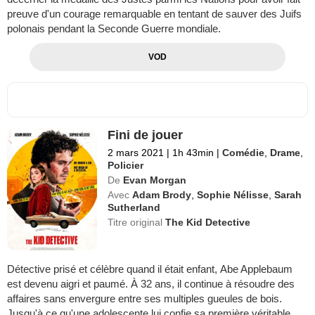
preuve d'un courage remarquable en tentant de sauver des Juifs
polonais pendant la Seconde Guerre mondiale.
VOD
Fini de jouer
2 mars 2021
|
1h 43min
|
Comédie
,
Drame
,
Policier
De
Evan Morgan
Avec
Adam Brody
,
Sophie Nélisse
,
Sarah
Sutherland
Titre original
The Kid Detective
Détective prisé et célèbre quand il était enfant, Abe Applebaum
est devenu aigri et paumé. À 32 ans, il continue à résoudre des
affaires sans envergure entre ses multiples gueules de bois.
Jusqu'à ce qu'une adolescente lui confie sa première véritable