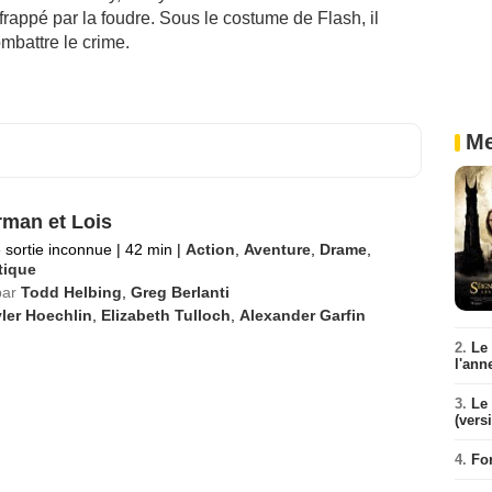
 frappé par la foudre. Sous le costume de Flash, il
mbattre le crime.
Me
man et Lois
 sortie inconnue
|
42 min
|
Action
,
Aventure
,
Drame
,
tique
par
Todd Helbing
,
Greg Berlanti
ler Hoechlin
,
Elizabeth Tulloch
,
Alexander Garfin
2.
Le
l'ann
3.
Le 
(vers
4.
Fo