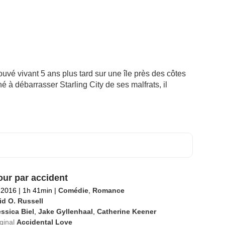
uvé vivant 5 ans plus tard sur une île près des côtes
é à débarrasser Starling City de ses malfrats, il
ur par accident
l 2016
|
1h 41min
|
Comédie
,
Romance
id O. Russell
ssica Biel
,
Jake Gyllenhaal
,
Catherine Keener
iginal
Accidental Love