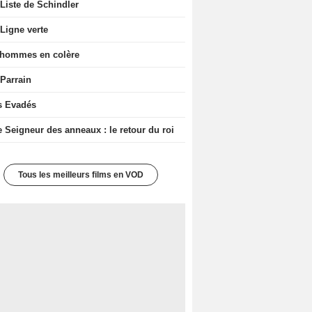
Liste de Schindler
Ligne verte
 hommes en colère
 Parrain
s Evadés
e Seigneur des anneaux : le retour du roi
Tous les meilleurs films en VOD