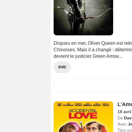
Disparu en mer, Oliver Queen est retro
Chinoises. Mais il a changé : détermin
devient le justicier Green Arrow...
DVD
L'Amo
18 avri
De
Dav
Avec
Je
Titre or