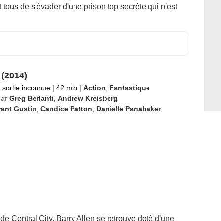
 tous de s'évader d'une prison top secrète qui n'est
 (2014)
 sortie inconnue
|
42 min
|
Action
,
Fantastique
par
Greg Berlanti
,
Andrew Kreisberg
rant Gustin
,
Candice Patton
,
Danielle Panabaker
 de Central City, Barry Allen se retrouve doté d'une