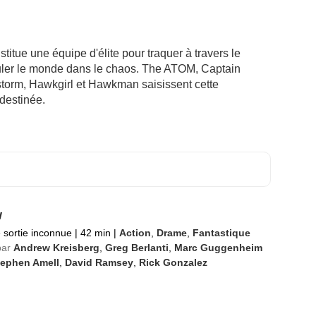
itue une équipe d'élite pour traquer à travers le
culer le monde dans le chaos. The ATOM, Captain
torm, Hawkgirl et Hawkman saisissent cette
destinée.
w
 sortie inconnue
|
42 min
|
Action
,
Drame
,
Fantastique
par
Andrew Kreisberg
,
Greg Berlanti
,
Marc Guggenheim
tephen Amell
,
David Ramsey
,
Rick Gonzalez