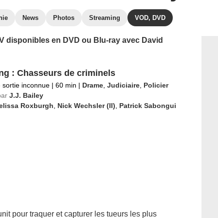
hie
News
Photos
Streaming
VOD, DVD
 TV disponibles en DVD ou Blu-ray avec David
ng : Chasseurs de criminels
 sortie inconnue
|
60 min
|
Drame
,
Judiciaire
,
Policier
par
J.J. Bailey
elissa Roxburgh
,
Nick Wechsler (II)
,
Patrick Sabongui
it pour traquer et capturer les tueurs les plus