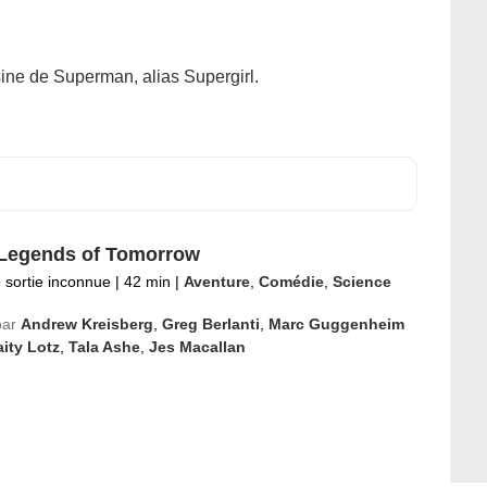
sine de Superman, alias Supergirl.
Legends of Tomorrow
 sortie inconnue
|
42 min
|
Aventure
,
Comédie
,
Science
par
Andrew Kreisberg
,
Greg Berlanti
,
Marc Guggenheim
ity Lotz
,
Tala Ashe
,
Jes Macallan