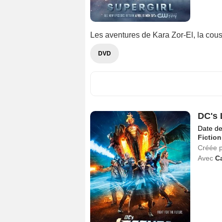
Les aventures de Kara Zor-El, la cou
DVD
DC's 
Date de
Fiction
Créée 
Avec
Ca