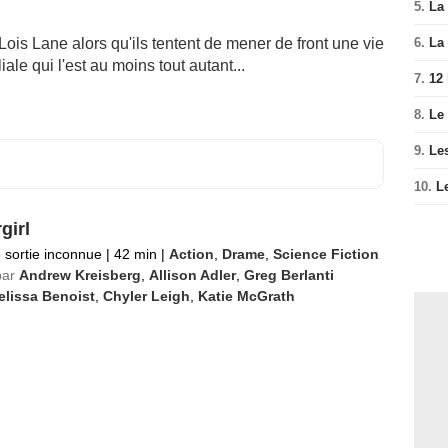
5.
La 
is Lane alors qu'ils tentent de mener de front une vie
6.
La 
ale qui l'est au moins tout autant...
7.
12
8.
Le
9.
Le
10.
L
girl
 sortie inconnue
|
42 min
|
Action
,
Drame
,
Science Fiction
par
Andrew Kreisberg
,
Allison Adler
,
Greg Berlanti
elissa Benoist
,
Chyler Leigh
,
Katie McGrath