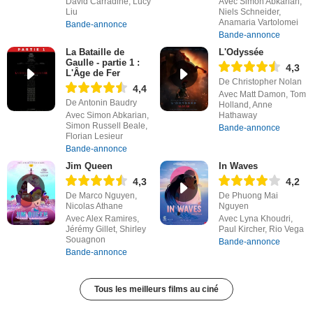
David Carradine, Lucy
Avec Simon Abkarian,
Liu
Niels Schneider,
Anamaria Vartolomei
Bande-annonce
Bande-annonce
La Bataille de
L'Odyssée
Gaulle - partie 1 :
4,3
L'Âge de Fer
De Christopher Nolan
4,4
Avec Matt Damon, Tom
De Antonin Baudry
Holland, Anne
Avec Simon Abkarian,
Hathaway
Simon Russell Beale,
Bande-annonce
Florian Lesieur
Bande-annonce
Jim Queen
In Waves
4,3
4,2
De Marco Nguyen,
De Phuong Mai
Nicolas Athane
Nguyen
Avec Alex Ramires,
Avec Lyna Khoudri,
Jérémy Gillet, Shirley
Paul Kircher, Rio Vega
Souagnon
Bande-annonce
Bande-annonce
Tous les meilleurs films au ciné