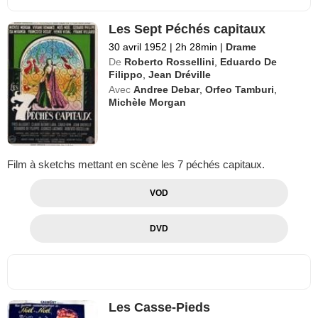
Les Sept Péchés capitaux
30 avril 1952
|
2h 28min
|
Drame
De
Roberto Rossellini
,
Eduardo De
Filippo
,
Jean Dréville
Avec
Andree Debar
,
Orfeo Tamburi
,
Michèle Morgan
Film à sketchs mettant en scène les 7 péchés capitaux.
VOD
DVD
Les Casse-Pieds