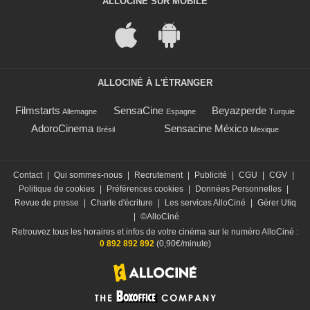
ALLOCINÉ SUR MOBILE
ALLOCINÉ À L'ÉTRANGER
Filmstarts
SensaCine
Beyazperde
Allemagne
Espagne
Turquie
AdoroCinema
Sensacine México
Brésil
Mexique
Contact
|
Qui sommes-nous
|
Recrutement
|
Publicité
|
CGU
|
CGV
|
Politique de cookies
|
Préférences cookies
|
Données Personnelles
|
Revue de presse
|
Charte d'écriture
|
Les services AlloCiné
|
Gérer Utiq
|
©AlloCiné
Retrouvez tous les horaires et infos de votre cinéma sur le numéro AlloCiné :
0 892 892 892
(0,90€/minute)