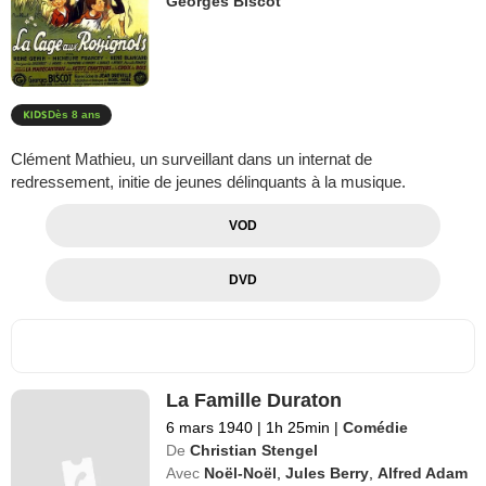
Georges Biscot
Dès 8 ans
Clément Mathieu, un surveillant dans un internat de
redressement, initie de jeunes délinquants à la musique.
VOD
DVD
La Famille Duraton
6 mars 1940
|
1h 25min
|
Comédie
De
Christian Stengel
Avec
Noël-Noël
,
Jules Berry
,
Alfred Adam