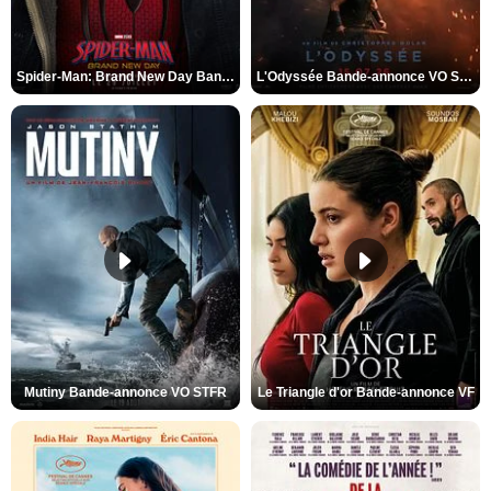
Spider-Man: Brand New Day Bande-annonce VO STFR
L'Odyssée Bande-annonce VO STFR
Mutiny Bande-annonce VO STFR
Le Triangle d'or Bande-annonce VF