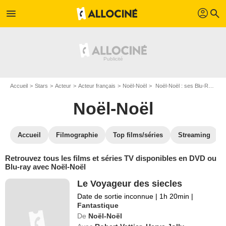
profil
menu
search
Accueil
Stars
Acteur
Acteur français
Noël-Noël
Noël-Noël : ses Blu-Ray, DVD, VOD, SVOD
Noël-Noël
Accueil
Filmographie
Top films/séries
Streaming
Retrouvez tous les films et séries TV disponibles en DVD ou
Blu-ray avec Noël-Noël
Le Voyageur des siecles
Date de sortie inconnue
|
1h 20min
|
Fantastique
De
Noël-Noël