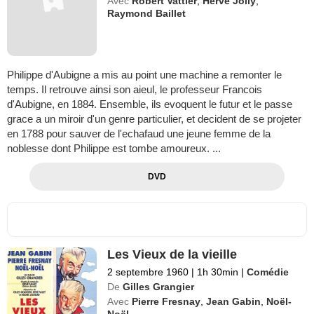
Avec
Robert Vattier
,
Herve Jolly
,
Raymond Baillet
Philippe d'Aubigne a mis au point une machine a remonter le
temps. Il retrouve ainsi son aieul, le professeur Francois
d'Aubigne, en 1884. Ensemble, ils evoquent le futur et le passe
grace a un miroir d'un genre particulier, et decident de se projeter
en 1788 pour sauver de l'echafaud une jeune femme de la
noblesse dont Philippe est tombe amoureux. ...
DVD
Les Vieux de la vieille
2 septembre 1960
|
1h 30min
|
Comédie
De
Gilles Grangier
Avec
Pierre Fresnay
,
Jean Gabin
,
Noël-