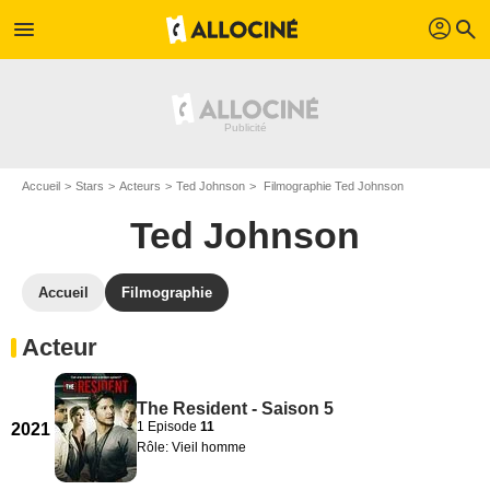
profil
menu
search
Accueil
Stars
Acteurs
Ted Johnson
Filmographie Ted Johnson
Ted Johnson
Accueil
Filmographie
Acteur
The Resident - Saison 5
1 Episode
11
2021
Rôle: Vieil homme