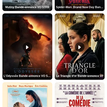
Mutiny Bande-annonce VO STFR
Spider-Man: Brand New Day Bande-annonce VO STFR
L'Odyssée Bande-annonce VO STFR
Le Triangle d'or Bande-annonce VF