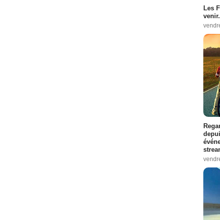
Les F
venir.
vendr
Regar
depui
événe
strea
vendr