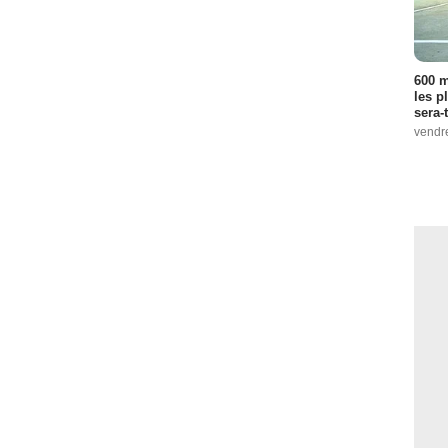
600 m
les p
sera-
vendr