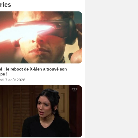
ries
l : le reboot de X-Men a trouvé son
pe !
edi 7 août 2026