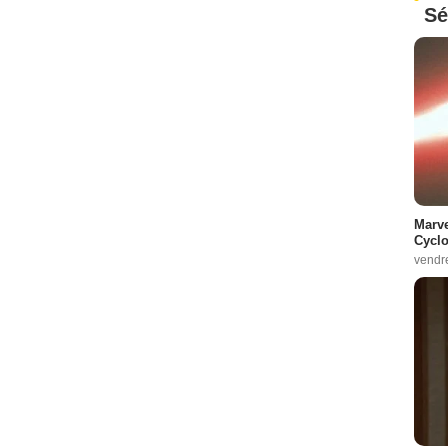
Sé
Marve
Cyclo
vendr